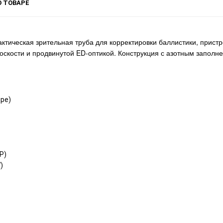
 ТОВАРЕ
тическая зрительная труба для корректировки баллистики, пристр
скости и продвинутой ED-оптикой. Конструкция с азотным заполн
pe)
P)
)