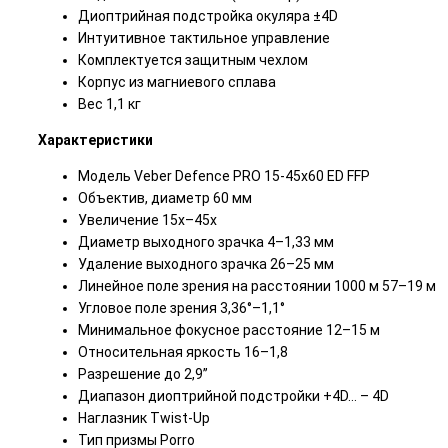
Диоптрийная подстройка окуляра ±4D
Интуитивное тактильное управление
Комплектуется защитным чехлом
Корпус из магниевого сплава
Вес 1,1 кг
Характеристики
Модель Veber Defence PRO 15-45x60 ED FFP
Объектив, диаметр 60 мм
Увеличение 15х–45х
Диаметр выходного зрачка 4–1,33 мм
Удаление выходного зрачка 26–25 мм
Линейное поле зрения на расстоянии 1000 м 57–19 м
Угловое поле зрения 3,36°–1,1°
Минимальное фокусное расстояние 12–15 м
Относительная яркость 16–1,8
Разрешение до 2,9’’
Диапазон диоптрийной подстройки +4D… – 4D
Наглазник Twist-Up
Тип призмы Porro