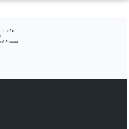
×
Войти
Поиск
на сайте:
о
Вход
сей России
Авторизуйтесь, если вы уже зарегистрированы в
нашем магазине.
Запомнить меня
Забыли пароль?