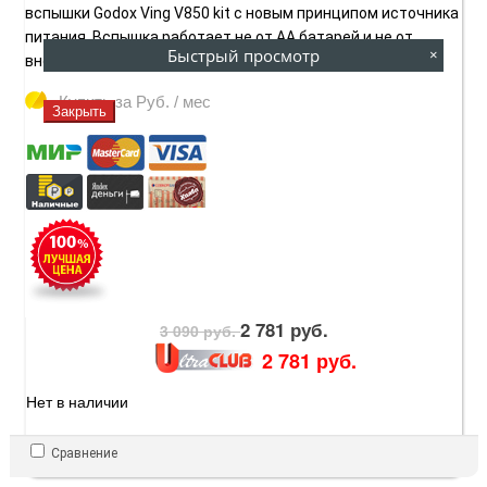
вспышки Godox Ving V850 kit с новым принципом источника
питания. Вспышка работает не от AA батарей и не от
Быстрый просмотр
×
внешнего блока питания, а от сменного литий-ионного ...
Купить за
Руб. / мес
Закрыть
2 781 руб.
3 090 руб.
2 781 руб.
Нет в наличии
Сравнение