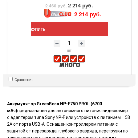
2 214 руб.
2 460 руб.
2 214 руб.
КУПИТЬ
шт
Сравнение
Аккумулятор GreenBean NP-F750 PROII (6700
мАч)
предназначен для автономного питания видеокамер
с адаптером типа Sony NP-F или устройств с питанием = 5В
2А от порта USB-A. Оснащен контроллером питания с
защитой от перезаряда, глубокого разряда, перегрузки по
току и короткого замыкания, поддерживает режимы