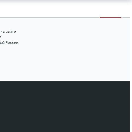
×
Войти
Поиск
на сайте:
о
Вход
сей России
Авторизуйтесь, если вы уже зарегистрированы в
нашем магазине.
Запомнить меня
Забыли пароль?