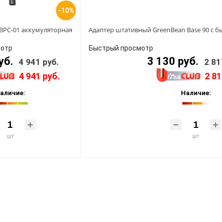
-10%
BPC-01 аккумуляторная
Адаптер штативный GreenBean Base 90 с
мотр
Быстрый просмотр
уб.
3 130 руб.
4 941 руб.
2 81
4 941 руб.
2 81
аличие:
Наличие:
шт
шт