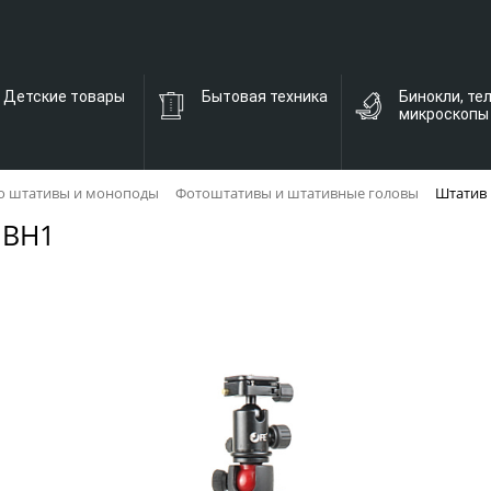
Детские товары
Бытовая техника
Бинокли, те
микроскопы
о штативы и моноподы
Фотоштативы и штативные головы
Штатив 
 BH1