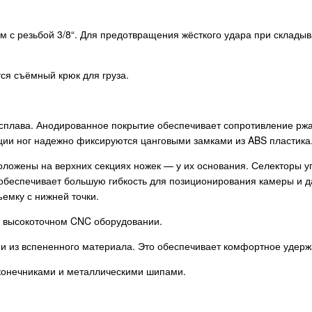
м с резьбой 3/8“. Для предотвращения жёсткого удара при склад
ся съёмный крюк для груза.
 сплава. Анодированное покрытие обеспечивает сопротивление ржа
кции ног надежно фиксируются цанговыми замками из ABS пластика
ложены на верхних секциях ножек — у их основания. Селекторы уг
о обеспечивает большую гибкость для позиционирования камеры и д
ъемку с нижней точки.
а высокоточном CNC оборудовании.
и из вспененного материала. Это обеспечивает комфортное удерж
конечниками и металлическими шипами.