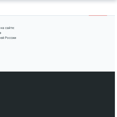
×
Войти
Поиск
на сайте:
о
Вход
сей России
Авторизуйтесь, если вы уже зарегистрированы в
нашем магазине.
Запомнить меня
Забыли пароль?