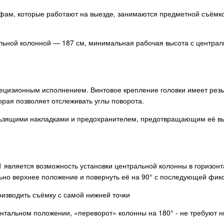
фам, которые работают на выезде, занимаются предметной съёмк
льной колонной — 187 см, минимальная рабочая высота с централ
ецизионным исполнением. Винтовое крепление головки имеет резьб
орая позволяет отслеживать углы поворота.
зящими накладками и предохранителем, предотвращающим её выпа
является возможность установки центральной колонны в горизонт
ально верхнее положение и повернуть её на 90° с последующей фи
оизводить съёмку с самой нижней точки
нтальном положении, «переворот» колонны на 180° - не требуют н