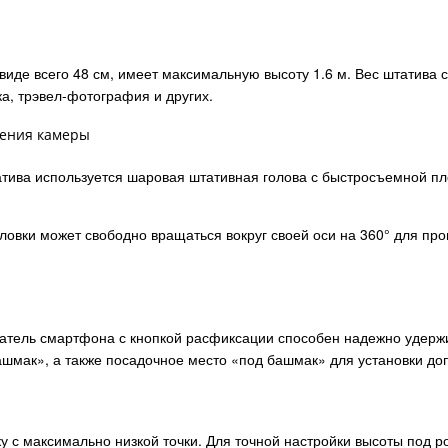
иде всего 48 см, имеет максимальную высоту 1.6 м. Вес штатива с 
а, трэвел-фотография и других.
ления камеры
атива используется шаровая штативная голова с быстросъемной пл
ловки может свободно вращаться вокруг своей оси на 360° для пр
атель смартфона с кнопкой расфиксации способен надежно удержи
башмак», а также посадочное место «под башмак» для установки д
 с максимально низкой точки. Для точной настройки высоты под р