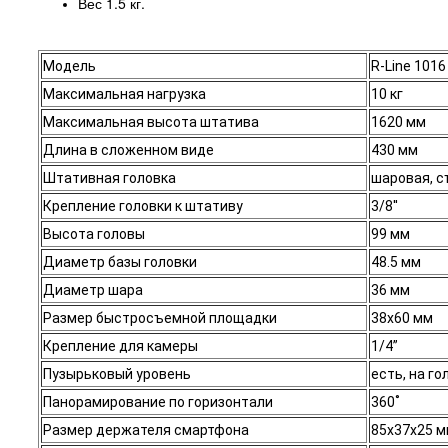
Вес 1.5 кг.
Модель
R-Line 1016
Максимальная нагрузка
10 кг
Максимальная высота штатива
1620 мм
Длина в сложенном виде
430 мм
Штативная головка
шаровая, 
Крепление головки к штативу
3/8''
Высота головы
99 мм
Диаметр базы головки
48.5 мм
Диаметр шара
36 мм
Размер быстросъемной площадки
38х60 мм
Крепление для камеры
1/4”
Пузырьковый уровень
есть, на го
Панорамирование по горизонтали
360˚
Размер держателя смартфона
85х37х25 