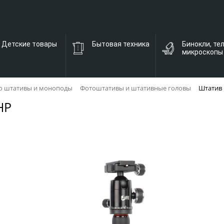
Детские товары
Бытовая техника
Бинокли, те
микроскопы
о штативы и моноподы
Фотоштативы и штативные головы
Штатив 
HP