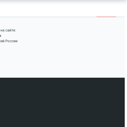
×
Войти
Поиск
на сайте:
о
Вход
сей России
Авторизуйтесь, если вы уже зарегистрированы в
нашем магазине.
Запомнить меня
Забыли пароль?