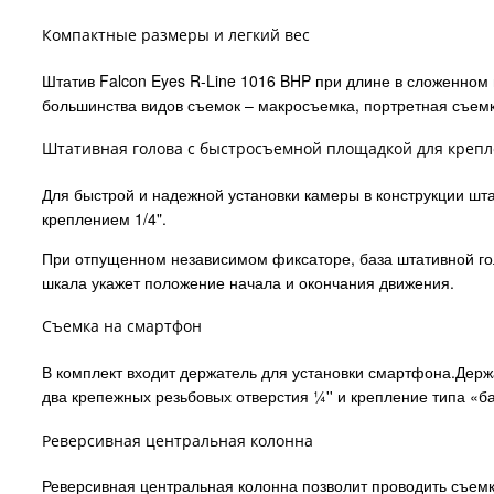
Компактные размеры и легкий вес
Штатив Falcon Eyes R-Line 1016 BHP при длине в сложенном в
большинства видов съемок – макросъемка, портретная съемк
Штативная голова с быстросъемной площадкой для креп
Для быстрой и надежной установки камеры в конструкции шт
креплением 1/4".
При отпущенном независимом фиксаторе, база штативной го
шкала укажет положение начала и окончания движения.
Съемка на смартфон
В комплект входит держатель для установки смартфона.Держ
два крепежных резьбовых отверстия ¼'' и крепление типа «
Реверсивная центральная колонна
Реверсивная центральная колонна позволит проводить съемку