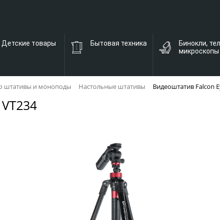
Детские товары
Бытовая техника
Бинокли, те
микроскопы
о штативы и моноподы
Настольные штативы
Видеоштатив Falcon E
 VT234