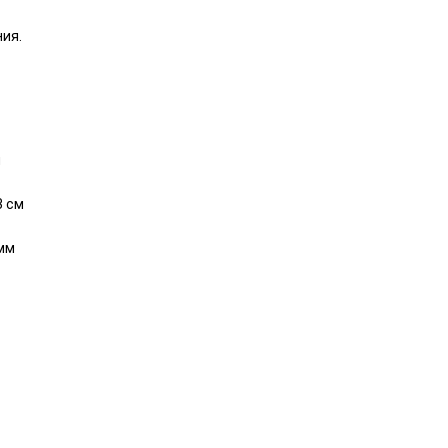
ния.
м
3 см
мм