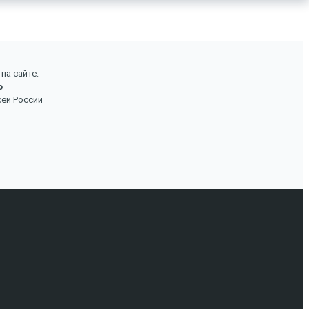
×
Войти
Поиск
на сайте:
о
Вход
сей России
Авторизуйтесь, если вы уже зарегистрированы в
нашем магазине.
Запомнить меня
Забыли пароль?