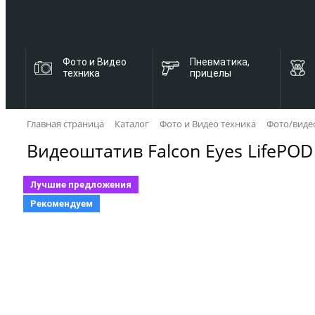
Фото и Видео
Пневматика,
техника
прицелы
Главная страница
Каталог
Фото и Видео техника
Фото/виде
Видеоштатив Falcon Eyes LifePOD
Лучшие предложения
Рекомендуем