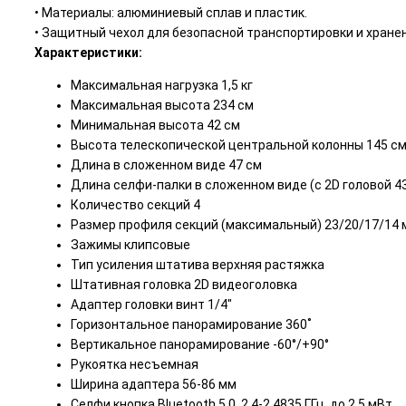
• Материалы: алюминиевый сплав и пластик.
• Защитный чехол для безопасной транспортировки и хране
Характеристики:
Максимальная нагрузка 1,5 кг
Максимальная высота 234 см
Минимальная высота 42 см
Высота телескопической центральной колонны 145 с
Длина в сложенном виде 47 см
Длина селфи-палки в сложенном виде (с 2D головой 4
Количество секций 4
Размер профиля секций (максимальный) 23/20/17/14 
Зажимы клипсовые
Тип усиления штатива верхняя растяжка
Штативная головка 2D видеоголовка
Адаптер головки винт 1/4"
Горизонтальное панорамирование 360˚
Вертикальное панорамирование -60°/+90°
Рукоятка несъемная
Ширина адаптера 56-86 мм
Селфи кнопка Bluetooth 5.0, 2,4-2,4835 ГГц, до 2,5 мВт