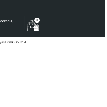
Еще не зарегистрированы?
0
лескопы,
yes LifePOD VT234