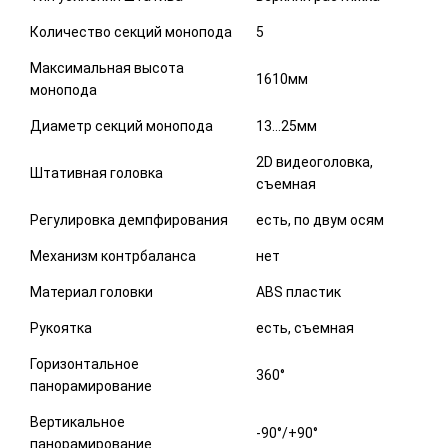
Количество секций монопода
5
Максимальная высота
1610мм
монопода
Диаметр секций монопода
13…25мм
2D видеоголовка,
Штативная головка
съемная
Регулировка демпфирования
есть, по двум осям
Механизм контрбаланса
нет
Материал головки
ABS пластик
Рукоятка
есть, съемная
Горизонтальное
360°
панорамирование
Вертикальное
-90°/+90°
панорамирование