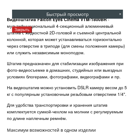
Быстрый просмотр
×
Видеоштатив Falcon Eyes Cinema VTM-1800BR
-
мультифункциональный 4-секционный алюминиевый
Закрыть
штатив с жидкостной 2D-головой и съемной центральной
колонной, которая может устанавливаться горизонтально
через отверстие в триподе (для смены положения камеры)
или служить независимым моноподом.
Штатив предназначен для стабилизации изображения при
фото-видеосъемке в домашних, студийных или выездных
условиях блогерами, фотографами, видеографами и пр.
На видеоштатив можно установить DSLR камеру весом до 5
кг с популярным установочным резьбовым отверстием 1/4".
Для удобства транспортировки и хранения штатив
комплектуется сумкой-чехлом на молнии с регулируемым
по длине наплечным ремнём.
Максимум возможностей в одном изделии