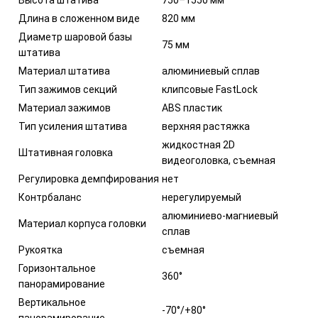
Высота штатива
750–1550 мм
Длина в сложенном виде
820 мм
Диаметр шаровой базы
75 мм
штатива
Материал штатива
алюминиевый сплав
Тип зажимов секций
клипсовые FastLock
Материал зажимов
ABS пластик
Тип усиления штатива
верхняя растяжка
жидкостная 2D
Штативная головка
видеоголовка, съемная
Регулировка демпфирования
нет
Контрбаланс
нерегулируемый
алюминиево-магниевый
Материал корпуса головки
сплав
Рукоятка
съемная
Горизонтальное
360°
панорамирование
Вертикальное
-70°/+80°