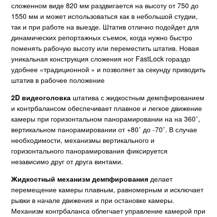
сложенном виде 820 мм раздвигается на высоту от 750 до
1550 мм и может использоваться как в небольшой студии,
так и при работе на выезде. Штатив отлично подойдет для
динамических репортажных съемок, когда нужно быстро
поменять рабочую высоту или переместить штатив. Новая
уникальная конструкция сложения ног FastLock гораздо
удобнее «традиционной » и позволяет за секунду приводить
штатив в рабочее положение
2D видеоголовка
штатива с жидкостным демпфированием
и контрбалансом обеспечивает плавное и легкое движение
камеры при горизонтальном панорамировании на на 360˚,
вертикальном панорамировании от +80˚ до -70˚. В случае
необходимости, механизмы вертикального и
горизонтального панорамирования фиксируется
независимо друг от друга винтами.
Жидкостный механизм демпфирования
делает
перемещение камеры плавным, равномерным и исключает
рывки в начале движения и при остановке камеры.
Механизм контрбаланса облегчает управление камерой при