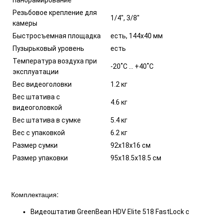
панорамирование
Резьбовое крепление для
1/4", 3/8"
камеры
Быстросъемная площадка
есть, 144х40 мм
Пузырьковый уровень
есть
Температура воздуха при
-20˚С … +40˚С
эксплуатации
Вес видеоголовки
1.2 кг
Вес штатива с
4.6 кг
видеоголовкой
Вес штатива в сумке
5.4 кг
Вес с упаковкой
6.2 кг
Размер сумки
92х18х16 см
Размер упаковки
95х18.5х18.5 см
Комплектация:
Видеоштатив GreenBean HDV Elite 518 FastLock с