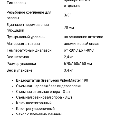
Тип головы
отдельно
Резьбовое крепление для
3/8"
головы
Диапазон перемещения
70 мм
площадки
Пузырьковый уровень
на основании штатива
Материал штатива
алюминиевый сплав
Температурный диапазон
от -20°C до +40°C
Вес штатива
2,4 кг
Размер упаковки
670х150х150 мм
Вес в упаковке
3,4 кг
Видеоштатив GreenBean VideoMaster 190
Съемная шаровая база видеоголовки
Съемная стальная опора - 3 шт
Съемная резиновая опора - 3 шт
Ключ шестигранный
Ключ регулировочный
Чехол с плечевым ремнем