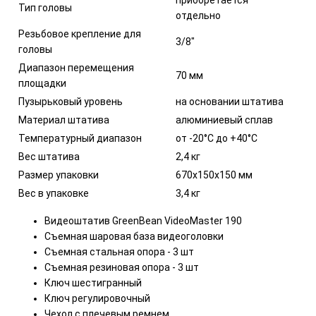
Тип головы
отдельно
Резьбовое крепление для
3/8"
головы
Диапазон перемещения
70 мм
площадки
Пузырьковый уровень
на основании штатива
Материал штатива
алюминиевый сплав
Температурный диапазон
от -20°C до +40°C
Вес штатива
2,4 кг
Размер упаковки
670х150х150 мм
Вес в упаковке
3,4 кг
Видеоштатив GreenBean VideoMaster 190
Съемная шаровая база видеоголовки
Съемная стальная опора - 3 шт
Съемная резиновая опора - 3 шт
Ключ шестигранный
Ключ регулировочный
Чехол с плечевым ремнем