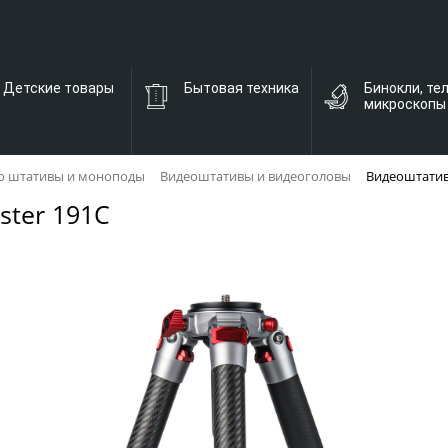
Детские товары
Бытовая техника
Бинокли, те
микроскопы
о штативы и моноподы
Видеоштативы и видеоголовы
Видеоштатив
ster 191C