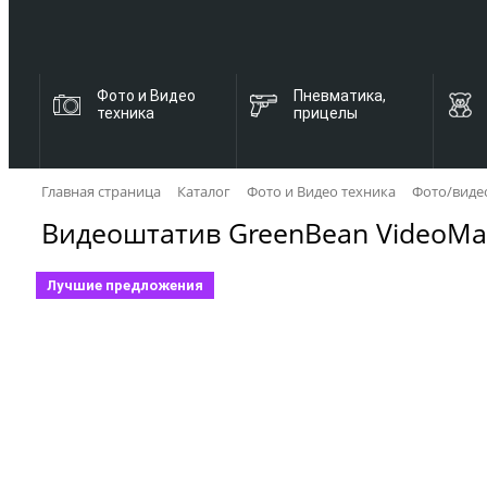
Фото и Видео
Пневматика,
техника
прицелы
Главная страница
Каталог
Фото и Видео техника
Фото/виде
Видеоштатив GreenBean VideoMa
Лучшие предложения