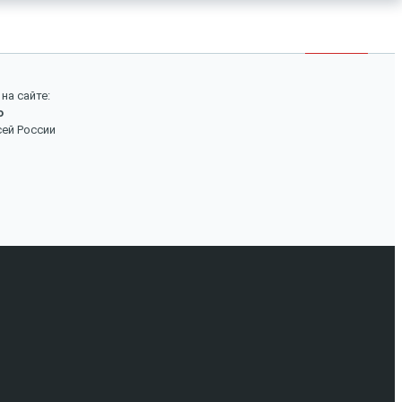
×
Войти
Поиск
на сайте:
о
Вход
сей России
Авторизуйтесь, если вы уже зарегистрированы в
нашем магазине.
Запомнить меня
Забыли пароль?