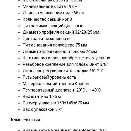
Минимальная высота 19 см
Длина в сложенном виде 65 см
Количество секций ног 3
Тип зажимов секций цанговые
Диаметр профиля секций 32/28/25 мм
Центральная колонна нет
Тип основания полусфера 75 мм
Диаметр площадки для головы 74 мм
Штативная голова приобретается отдельно
Резьбовое крепление для головы Винт 3/8"
Диапазон регулировки площадки 15°-20°
Пузырьковый уровень есть
Материал секций треноги Карбон
Температурный диапазон -20˚С … +40˚С
Вес штатива 1,85 кг
Размер упаковки 150х145х670 мм
Вес с упаковкой 3 кг
Комплектация:
Видеоштатив GreenBean VideoMaster 191C