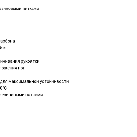
езиновыми пятками
карбона
5 кг
инчивания рукоятки
ложения ног
 для максимальной устойчивости
0°C
резиновыми пятками