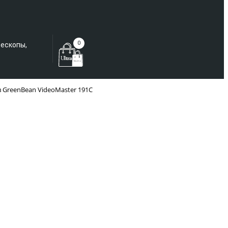
Еще не зарегистрированы?
0
лескопы,
 GreenBean VideoMaster 191C