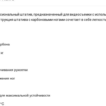
сиональный штатив, предназначенный для видеосъемки с испол
рукция штатива с карбоновыми ногами сочетает в себе легкость,
арбона
 кг
чивания рукоятки
жения ног
для максимальной устойчивости
0°C