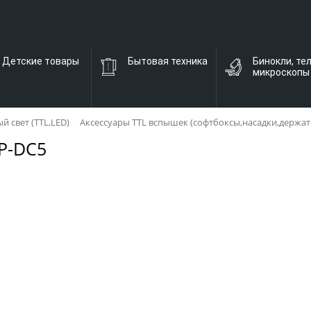
Детские товары
Бытовая техника
Бинокли, те
микроскопы
 свет (TTL,LED)
Аксессуары TTL вспышек (софтбоксы,насадки,держат
P-DC5