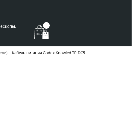
Еще не зарегистрированы?
0
лескопы,
ели)
Кабель питания Godox Knowled TP-DC5