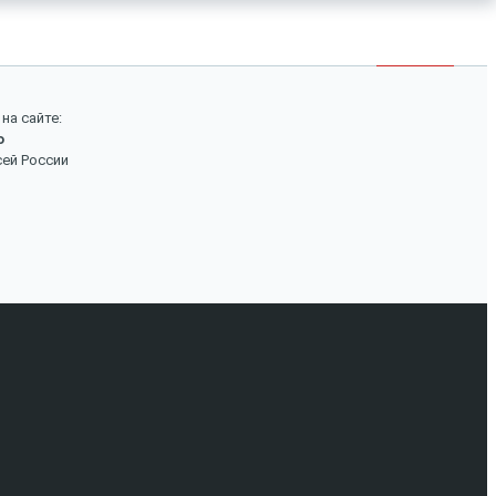
×
Войти
Поиск
на сайте:
о
Вход
сей России
Авторизуйтесь, если вы уже зарегистрированы в
нашем магазине.
Запомнить меня
Забыли пароль?