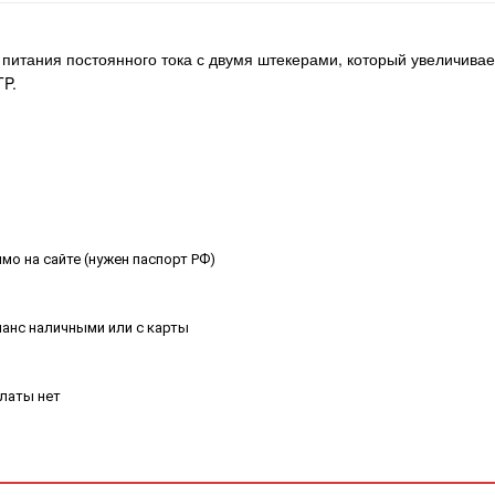
 питания постоянного тока с двумя штекерами, который увеличив
TP.
мо на сайте (нужен паспорт РФ)
ланс наличными или с карты
платы нет