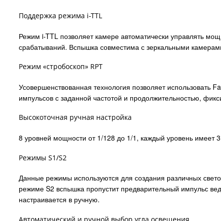
Поддержка режима i-TTL
Режим i-TTL позволяет камере автоматически управлять мощ
срабатываний. Вспышка совместима с зеркальными камерам
Режим «стробоскоп» RPT
Усовершенствованная технология позволяет использовать Fa
импульсов с заданной частотой и продолжительностью, фикс
Высокоточная ручная настройка
8 уровней мощности от 1/128 до 1/1, каждый уровень имеет 3
Режимы S1/S2
Данные режимы используются для создания различных светов
режиме S2 вспышка пропустит предварительный импульс вед
настраивается в ручную.
Автоматический и ручной выбор угла освещения