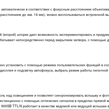
и автоматически в соответствии с фокусным расстоянием объектива
 расстоянием до экв. 14 мм), можно воспользоваться встроенной
й (второй) шторке дает возможность экспериментировать и приду
рабатывает непосредственно перед закрытием затвора, с помощью
но установить с помощью режима пользовательских функций в соо
-дисплея и подсветку автофокуса, выбрать режим работы пилотно
оль над освещением и позволяет синхронизировать вспышку и фо
истанционно с помощью оптических сигналов в пределах прямой ви
h 900SB TTL-N работает в качестве ведомой или ведущей вспышки в