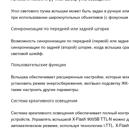
Угол светового пучка вспышки может быть задан в ручную ил
при использовании широкоугольных объективов (с фокусным
Синхронизация по передней или задней шторке
Возможность синхронизации по передней (первой) или задне
синхронизации по задней (второй) шторке, когда вспышка с
световой шлейф.
Пользовательские функции
Вспышка обеспечивает расширенные настройки, которые мож
установить режим энергосбережения, вкл/выкл подсветку ЖК
также настроить другие параметры.
Система креативного освещения
Система креативного освещения обеспечивает полный контр
устройств. Управлять вспышкой X-Flash 900SB TTL-N можно д
автоматическом режиме, используя технологию i-TTL. X-Flas