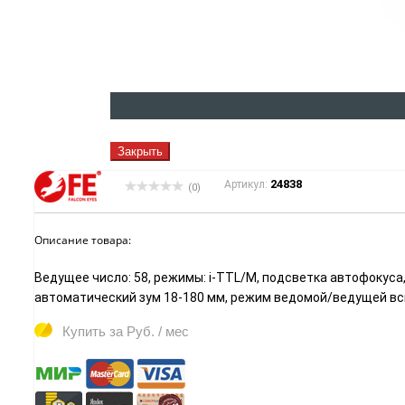
Закрыть
24838
Артикул:
(0)
Описание товара:
Ведущее число: 58, режимы: i-TTL/M, подсветка автофокуса
автоматический зум 18-180 мм, режим ведомой/ведущей в
Купить за
Руб. / мес