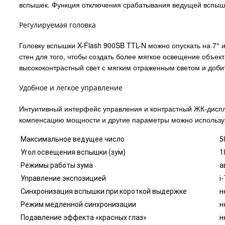
вспышек. Функция отключения срабатывания ведущей вспышк
Регулируемая головка
Головку вспышки X-Flash 900SB TTL-N можно опускать на 7° и
стен для того, чтобы создать более мягкое освещение объе
высококонтрастный свет с мягким отраженным светом и добит
Удобное и легкое управление
Интуитивный интерфейс управления и контрастный ЖК-диспле
компенсацию мощности и другие параметры можно используя
Максимальное ведущее число
5
Угол освещения вспышки (зум)
1
Режимы работы зума
а
Управление экспозицией
i
Синхронизация вспышки при короткой выдержке
н
Режим медленной синхронизации
н
Подавление эффекта «красных глаз»
н