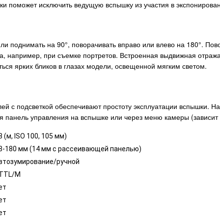
и поможет исключить ведущую вспышку из участия в экспонирован
ли поднимать на 90°, поворачивать вправо или влево на 180°. Пов
кта, например, при съемке портретов. Встроенная выдвижная отр
ься ярких бликов в глазах модели, освещенной мягким светом.
й с подсветкой обеспечивают простоту эксплуатации вспышки. На
 панель управления на вспышке или через меню камеры (зависит 
8 (м, ISO 100, 105 мм)
8-180 мм (14 мм с рассеивающей панелью)
втозумирование/ручной
-TTL/M
ет
ет
ет