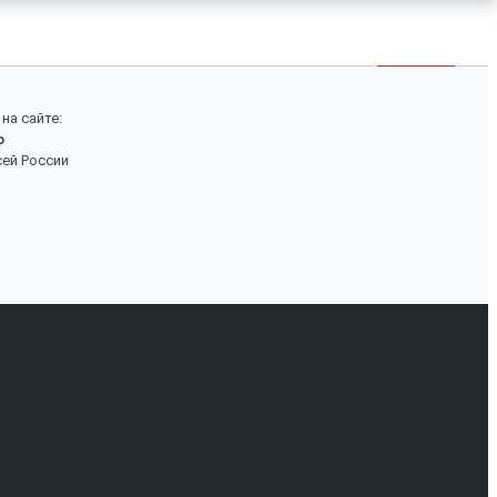
×
Войти
Поиск
на сайте:
о
Вход
сей России
Авторизуйтесь, если вы уже зарегистрированы в
нашем магазине.
Запомнить меня
Забыли пароль?