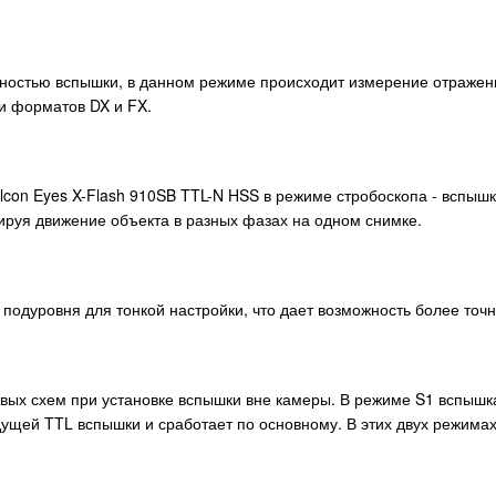
ностью вспышки, в данном режиме происходит измерение отраженн
и форматов DX и FX.
lcon Eyes X-Flash 910SB TTL-N HSS в режиме стробоскопа - вспыш
ируя движение объекта в разных фазах на одном снимке.
 подуровня для тонкой настройки, что дает возможность более точн
ых схем при установке вспышки вне камеры. В режиме S1 вспышка
ущей TTL вспышки и сработает по основному. В этих двух режима