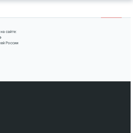
×
Войти
Поиск
на сайте:
о
Вход
сей России
Авторизуйтесь, если вы уже зарегистрированы в
нашем магазине.
Запомнить меня
Забыли пароль?