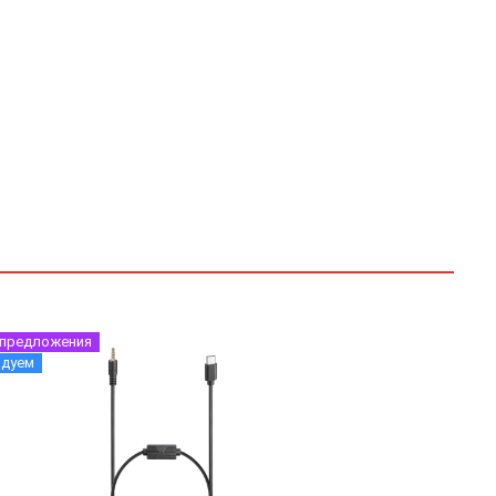
 предложения
ндуем