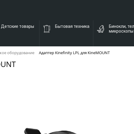
Детские товары
Бытовая техника
Бинокли, те
микроскопы
кое оборудование
Адаптер Kinefinity LPL для KineMOUNT
MOUNT