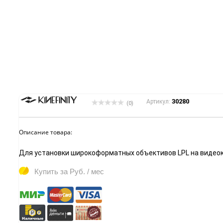
30280
Артикул:
(0)
Описание товара:
Для установки широкоформатных объективов LPL на видеок
Купить за
Руб. / мес