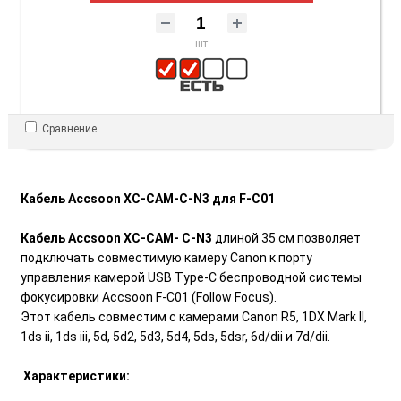
шт
Сравнение
Кабель Accsoon XC-CAM-C-N3 для F-C01
Кабель Accsoon XC-CAM- C-N3
длиной 35 см позволяет
подключать совместимую камеру Canon к порту
управления камерой USB Type-C беспроводной системы
фокусировки Accsoon F-C01 (Follow Focus).
Этот кабель совместим с камерами Canon R5, 1DX Mark II,
1ds ii, 1ds iii, 5d, 5d2, 5d3, 5d4, 5ds, 5dsr, 6d/dii и 7d/dii.
Характеристики: