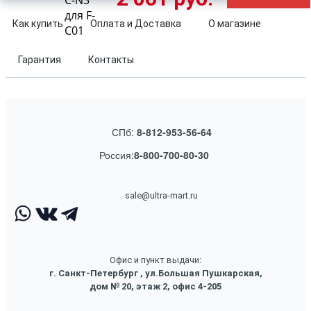
C-N3
для F-
Как купить
Оплата и Доставка
О магазине
C01
Гарантия
Контакты
СПб:
8-812-953-56-64
Россия:
8-800-700-80-30
sale@ultra-mart.ru
Офис и пункт выдачи:
г. Санкт-Петербург , ул.Большая Пушкарская,
дом № 20, этаж 2, офис 4-205