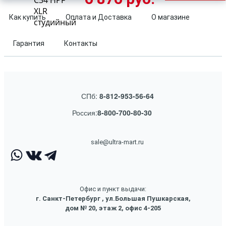
С34 HPF
XLR
Как купить
Оплата и Доставка
О магазине
студийный
Гарантия
Контакты
СПб:
8-812-953-56-64
Россия:
8-800-700-80-30
sale@ultra-mart.ru
Офис и пункт выдачи:
г. Санкт-Петербург , ул.Большая Пушкарская,
дом № 20, этаж 2, офис 4-205