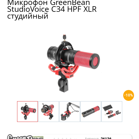
Микрофон GreenBean
StudioVoice С34 HPF XLR
студийный
-10%
26136
Артикул: