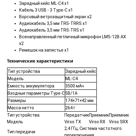
Зарядный кейс ML-C4 x1
Кабель 3 USB - 3 Type-C x1
Ворсовый ветрозащитный экран x2
Аудиокабель 3,5 мм TRS-TRRS x1
Аудиокабель 3,5 мм TRS-TRS x1
Всенаправленный петличный микрофон LMS-12B AX
x2
Ремешок на запястье x1
Технические характеристики
Тип устройства
Зарядный кейс
Модель
ML-C4
Емкость аккумулятора
3500 мАч
Входные параметры Type-C
5В/1А
Размеры
174×71×42 мм
Масса нетто
264 г
Тип устройства
Передатчик
Приемник
Приемник
Модель
Virso TX
Virso RX
Virso SRX
2,4 ГГц, Система частотного
Тип передачи
переключения