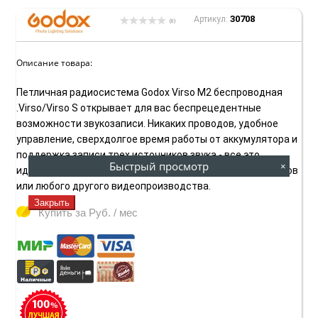
30708
Артикул:
(0)
Описание товара:
Петличная радиосистема Godox Virso M2 беспроводная
.Virso/Virso S открывает для вас беспрецедентные
возможности звукозаписи. Никаких проводов, удобное
управление, сверхдолгое время работы от аккумулятора и
поддержка записи трех источников звука - все это
Быстрый просмотр
×
идеально подходит для съемки интервью, влогов, обзоров
или любого другого видеопроизводства.
Закрыть
Купить за
Руб. / мес