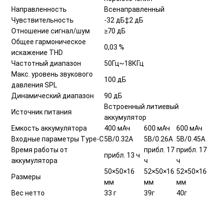
Направленность
Всенаправленный
Чувствительность
-32 дБ‡2 дБ
Отношение сигнал/шум
≥70 дБ
Общее гармоническое
0,03 %
искажение THD
Частотный диапазон
50Гц~18КГц
Макс. уровень звукового
100 дБ
давления SPL
Динамический диапазон
90 дБ
Встроенный литиевый
Источник питания
аккумулятор
Емкость аккумулятора
400 мАч
600 мАч
600 мАч
Входные параметры Type-C
5В/0.32А
5В/0.26А
5В/0.45А
Время работы от
прибл. 17
прибл. 17
прибл. 13 ч
аккумулятора
ч
ч
50×50×16
52×50×16
52×50×16
Размеры
мм
мм
мм
Вес нетто
33 г
39г
40г