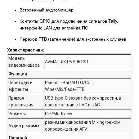
Встроенный аудиомикшер
Контакты GPIO для подключения сигналов Tally,
интерфейс LAN для апгрейда ПО
Переход FTB (затемнение) для экстренных случаев
Характеристики:
Модель
AVMATRIX PVS0613U
видеомикшера
Функции
Переходы и
Рычаг T-Bar/AUTO/CUT,
эффекты
Wipe/Mix/Fade/FTB
Прямая
USB type-C захват без компрессии, в
трансляция
соответствии с UVC и UAC
Режимы
PiP/Multiview
режим микширования Mixing/режим
Аудио режимы
сопровождения AFV
Дисплей