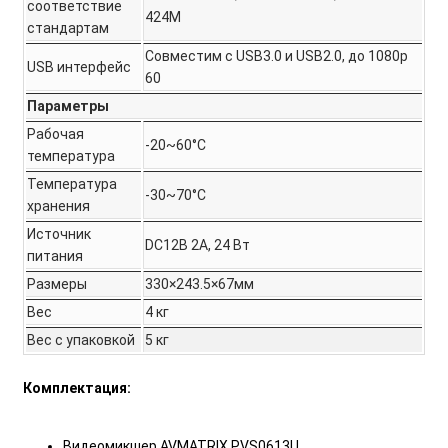
cоответствие
424M
стандартам
Совместим с USB3.0 и USB2.0, до 1080p
USB интерфейс
60
Параметры
Рабочая
-20~60°С
температура
Температура
-30~70°С
хранения
Источник
DC12В 2А, 24 Вт
питания
Размеры
330×243.5×67мм
Вес
4 кг
Вес с упаковкой
5 кг
Комплектация:
Видеомикшер AVMATRIX PVS0613U