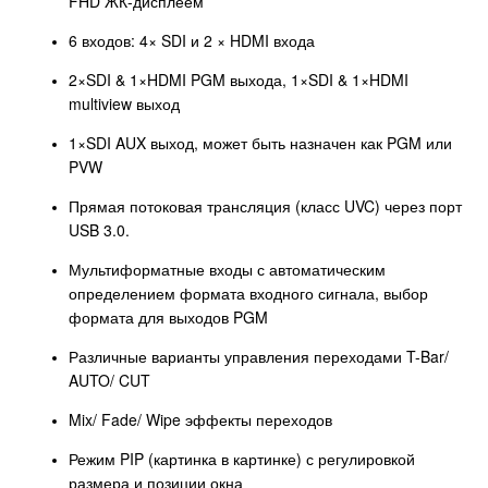
FHD ЖК-дисплеем
6 входов: 4× SDI и 2 × HDMI входа
2×SDI & 1×HDMI PGM выхода, 1×SDI & 1×HDMI
multiview выход
1×SDI AUX выход, может быть назначен как PGM или
PVW
Прямая потоковая трансляция (класс UVC) через порт
USB 3.0.
Мультиформатные входы с автоматическим
определением формата входного сигнала, выбор
формата для выходов PGM
Различные варианты управления переходами T-Bar/
AUTO/ CUT
Mix/ Fade/ Wipe эффекты переходов
Режим PIP (картинка в картинке) с регулировкой
размера и позиции окна