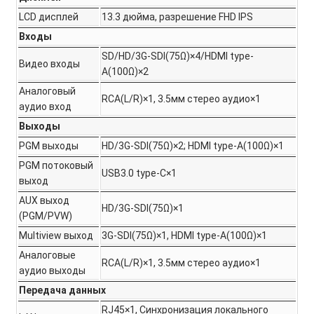
LCD дисплей
13.3 дюйма, разрешение FHD IPS
Входы
SD/HD/3G-SDI(75Ω)×4/HDMI type-
Видео входы
A(100Ω)×2
Аналоговый
RCA(L/R)×1, 3.5мм стерео аудио×1
аудио вход
Выходы
PGM выходы
HD/3G-SDI(75Ω)×2; HDMI type-A(100Ω)×1
PGM потоковый
USB3.0 type-C×1
выход
AUX выход
HD/3G-SDI(75Ω)×1
(PGM/PVW)
Multiview выход
3G-SDI(75Ω)×1, HDMI type-A(100Ω)×1
Аналоговые
RCA(L/R)×1, 3.5мм стерео аудио×1
аудио выходы
Передача данных
RJ45×1, Синхронизация локального