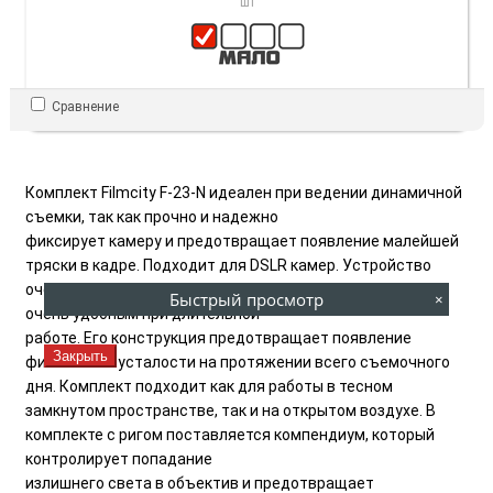
шт
Сравнение
Комплект Filmcity F-23-N идеален при ведении динамичной
съемки, так как прочно и надежно
фиксирует камеру и предотвращает появление малейшей
тряски в кадре. Подходит для DSLR камер. Устройство
очень легкое, изготовлено из алюминия, что делает его
Быстрый просмотр
×
очень удобным при длительной
работе. Его конструкция предотвращает появление
Закрыть
физической усталости на протяжении всего съемочного
дня. Комплект подходит как для работы в тесном
замкнутом пространстве, так и на открытом воздухе. В
комплекте с ригом поставляется компендиум, который
контролирует попадание
излишнего света в объектив и предотвращает