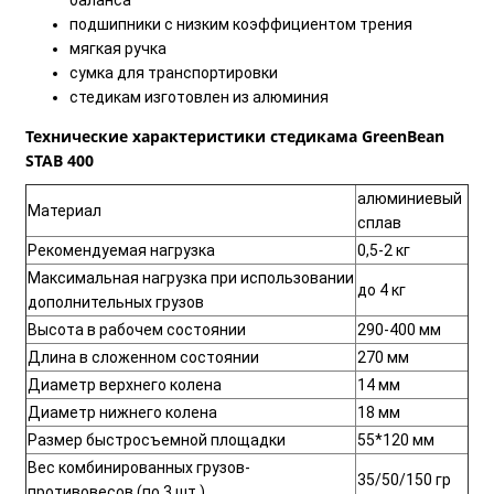
баланса
подшипники с низким коэффициентом трения
мягкая ручка
сумка для транспортировки
cтедикам изготовлен из алюминия
Технические характеристики стедикама GreenBean
STAB 400
алюминиевый
Материал
сплав
Рекомендуемая нагрузка
0,5-2 кг
Максимальная нагрузка при использовании
до 4 кг
дополнительных грузов
Высота в рабочем состоянии
290-400 мм
Длина в сложенном состоянии
270 мм
Диаметр верхнего колена
14 мм
Диаметр нижнего колена
18 мм
Размер быстросъемной площадки
55*120 мм
Вес комбинированных грузов-
35/50/150 гр
противовесов (по 3 шт.)