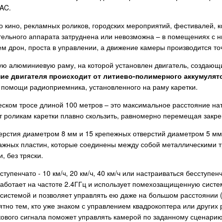
2AC.
 кино, рекламных роликов, городских мероприятий, фестивалей, к
ательного аппарата затруднена или невозможна – в помещениях с ни
ем дрон, проста в управлении, а движение камеры производится то
ную алюминиевую раму, на которой установлен двигатель, создаю
ие двигателя происходит от литиево-полимерного аккумулято
 помощи радиоприемника, установленного на раму каретки.
ском тросе длиной 100 метров – это максимальное расстояние на
т роликам каретки плавно скользить, равномерно перемещая закр
ерстия диаметром 8 мм и 15 крепежных отверстий диаметром 5 м
нтажных пластин, которые соединены между собой металлическими
, без тряски.
упенчато - 10 км/ч, 20 км/ч, 40 км/ч или настраиваться бесступен
аботает на частоте 2.4ГГц и использует помехозащищенную систему
системой и позволяет управлять ею даже на большом расстоянии (
ятно тем, кто уже знаком с управлением квадрокоптера или други
вукового сигнала поможет управлять камерой по заданному сцена