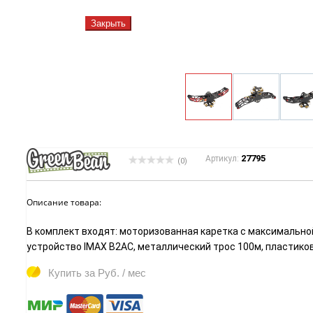
Закрыть
27795
Артикул:
(0)
Описание товара:
В комплект входят: моторизованная каретка с максимальной
устройство IMAX B2AC, металлический трос 100м, пластико
Купить за
Руб. / мес