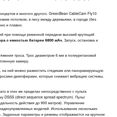
онцертов и многого другого. GreenBean CableCam Fly10
зким потолком, в лесу между деревьями, в городе (без
чно и плавно.
щий при помощи ременной передачи высокий крутящий
ра с емкостью батареи 6800 мАч.
Запуск, остановка и
тяжения троса. Трос диаметром 6 мм в полиуретановой
епленную камеру.
м, на ней можно разместить стедикам или панорамирующую
 тросами-демпферами, которые снижают вибрацию системы.
чато в этих же пределах непосредственно с пульта
 DSSS (direct sequence spread spectrum). Пульт
дальность действия до 900 метров). Управление
х радиоуправляемых моделей. Использование нескольких
рию. Заданные параметры и режимы отображаются на крупном