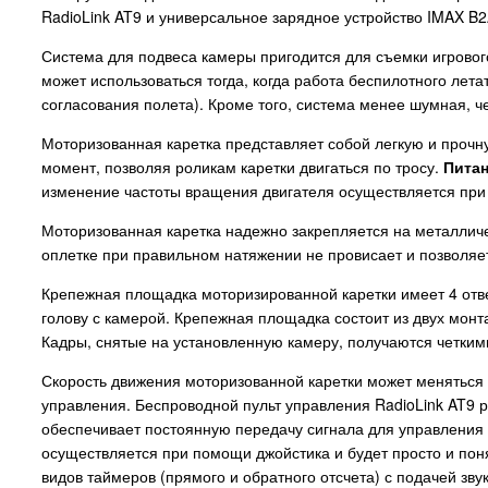
RadioLink AT9 и универсальное зарядное устройство IMAX B
Система для подвеса камеры пригодится для съемки игрового
может использоваться тогда, когда работа беспилотного лет
согласования полета). Кроме того, система менее шумная, ч
Моторизованная каретка представляет собой легкую и проч
момент, позволяя роликам каретки двигаться по тросу.
Питан
изменение частоты вращения двигателя осуществляется при
Моторизованная каретка надежно закрепляется на металличе
оплетке при правильном натяжении не провисает и позволяе
Крепежная площадка моторизированной каретки имеет 4 отв
голову с камерой. Крепежная площадка состоит из двух мо
Кадры, снятые на установленную камеру, получаются четкими
Скорость движения моторизованной каретки может меняться ст
управления. Беспроводной пульт управления RadioLink AT9 р
обеспечивает постоянную передачу сигнала для управления 
осуществляется при помощи джойстика и будет просто и пон
видов таймеров (прямого и обратного отсчета) с подачей з