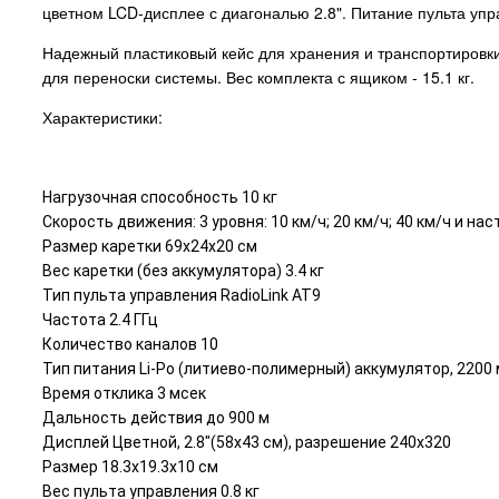
цветном LCD-дисплее с диагональю 2.8". Питание пульта уп
Надежный пластиковый кейс для хранения и транспортировки
для переноски системы. Вес комплекта с ящиком - 15.1 кг.
Характеристики:
Нагрузочная способность 10 кг
Скорость движения: 3 уровня: 10 км/ч; 20 км/ч; 40 км/ч и на
Размер каретки 69х24х20 см
Вес каретки (без аккумулятора) 3.4 кг
Тип пульта управления RadioLink AT9
Частота 2.4 ГГц
Количество каналов 10
Тип питания Li-Po (литиево-полимерный) аккумулятор, 2200
Время отклика 3 мсек
Дальность действия до 900 м
Дисплей Цветной, 2.8"(58х43 см), разрешение 240х320
Размер 18.3x19.3x10 см
Вес пульта управления 0.8 кг