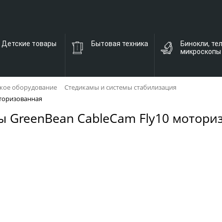
Детские товары
Бытовая техника
Бинокли, те
микроскопы
кое оборудование
Стедикамы и системы стабилизация
оторизованная
ы GreenBean CableCam Fly10 мотори