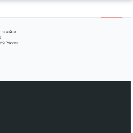
×
Войти
Поиск
на сайте:
о
Вход
сей России
Авторизуйтесь, если вы уже зарегистрированы в
нашем магазине.
Запомнить меня
Забыли пароль?