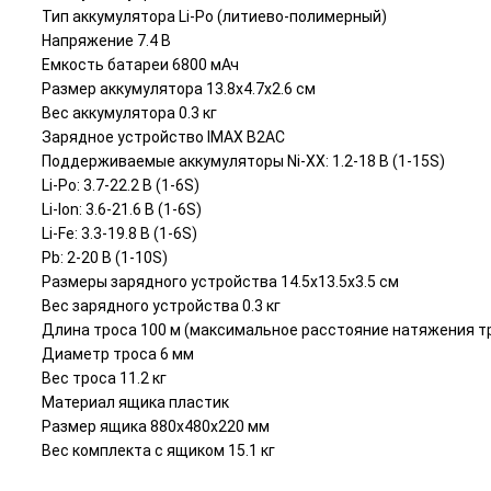
Тип аккумулятора Li-Po (литиево-полимерный)
Напряжение 7.4 В
Емкость батареи 6800 мАч
Размер аккумулятора 13.8х4.7х2.6 см
Вес аккумулятора 0.3 кг
Зарядное устройство IMAX B2AC
Поддерживаемые аккумуляторы Ni-XX: 1.2-18 В (1-15S)
Li-Po: 3.7-22.2 В (1-6S)
Li-Ion: 3.6-21.6 В (1-6S)
Li-Fe: 3.3-19.8 В (1-6S)
Pb: 2-20 В (1-10S)
Размеры зарядного устройства 14.5х13.5х3.5 см
Вес зарядного устройства 0.3 кг
Длина троса 100 м (максимальное расстояние натяжения т
Диаметр троса 6 мм
Вес троса 11.2 кг
Материал ящика пластик
Размер ящика 880х480х220 мм
Вес комплекта с ящиком 15.1 кг