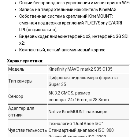
Опции беспроводного управления и мониторинга WiFi
Запись на твердотельный накопитель KineMAG
Собственная система креплений KineMOUNT:
сменная поддержка креплений PL/EF/Sony E/ARRI
LPL(опционально);
Видеовыходы: видеоинтерфейс x2, интерфейс 3G SDI
x2;
Компактный, легкий алюминиевый корпус
Характеристики:
Модель
Kinefinity MAVO mark2 S35 C135
Цифровая видеокамера формата
Тип камеры
Super 35
6K 3:2 CMOS, размер
Сенсор
сенсора: 24x16mm, ø 28.8mm
Адаптер для
Native KineMOUNT на камере
оптики
технология "Dual Base ISO"
Чувствительность
Стандартный диапазон ISO: 800