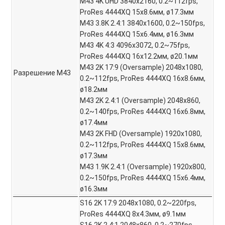
M43 4K UHD 3840x2160, 0.2~112fps,
ProRes 4444XQ 15x8.6мм, ø17.3мм
M43 3.8K 2.4:1 3840x1600, 0.2~150fps,
ProRes 4444XQ 15x6.4мм, ø16.3мм
M43 4K 4:3 4096x3072, 0.2~75fps,
ProRes 4444XQ 16x12.2мм, ø20.1мм
M43 2K 17:9 (Oversample) 2048x1080,
Разрешение M43
0.2~112fps, ProRes 4444XQ 16x8.6мм,
ø18.2мм
M43 2K 2.4:1 (Oversample) 2048x860,
0.2~140fps, ProRes 4444XQ 16x6.8мм,
ø17.4мм
M43 2K FHD (Oversample) 1920x1080,
0.2~112fps, ProRes 4444XQ 15x8.6мм,
ø17.3мм
M43 1.9K 2.4:1 (Oversample) 1920x800,
0.2~150fps, ProRes 4444XQ 15x6.4мм,
ø16.3мм
S16 2K 17:9 2048x1080, 0.2~220fps,
ProRes 4444XQ 8x4.3мм, ø9.1мм