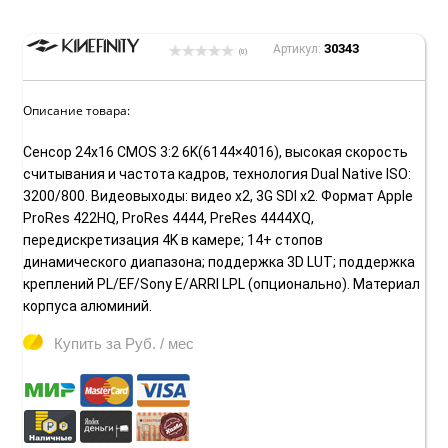
30343
Артикул:
(0)
Описание товара:
Сенсор 24x16 CMOS 3:2 6K(6144×4016), высокая скорость
считывания и частота кадров, технология Dual Native ISO:
3200/800. Видеовыходы: видео x2, 3G SDI x2. Формат Apple
ProRes 422HQ, ProRes 4444, PreRes 4444XQ,
передискретизация 4K в камере; 14+ стопов
динамического диапазона; поддержка 3D LUT; поддержка
креплений PL/EF/Sony E/ARRI LPL (опционально). Материал
корпуса алюминий.
Купить за
Руб. / мес