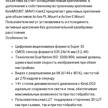
объектива за счет оснащения новым креплением. В
дополнение к собственному встроенному креплению
KineMOUNT, MAVO mark2 предлагает два новых крепления
для объективов Active PL Mount и Active E Mount.
Пользователи могут устанавливать и отсоединять
активные крепления без дополнительной калибровки
расстояния.
Особенности
Цифровая видеокамера формата Super 35
CMOS-сенсор формата S35 24x16 мм (3:2, 6K)
Технология Dual Native ISO: 3200/800, низкий уровень
шума и высокая скорость изображения при обеих
настройках;
Видео с разрешением до 6K (6144 x 4016), частотой
до 270 кадров в секунду
14+ стопов динамического диапазона с KineLOG3:
идеально сохраняются света и тени, обеспечивая
максимальные возможности при постобработке;
Пользовательская LUT: поддержка сторонних 3D LUT
как при съемке, так и при постобработке;