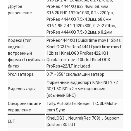
S16 2K 2.4:1 2048x860, 0.2~270fps,
Другое
ProRes 4444XQ 8x3.4мм, ø8.7мм
разрешение
S16 2K FHD 1920x1080, 0.2~220fps,
ProRes 4444XQ 7.5x4.3мм, ø8.6мм
S16 1.9K 2.4:1 1920x800, 0.2~270fps,
ProRes 4444XQ 7.5x3.2мм, ø 8.2мм
Кодеки (тип
ProRes4444XQ I Quicktime mov I 12bits I
кодека I
KineLOG3 ProRes4444 I Quicktime mov I
встроенный
12bits I KineLOG3 ProRes422HQ I
формат I глубина в
Quicktime mov I 10bits I KineLOG3，
битах
ProRes422/LT included
Угол затвора
0.7°~358° скользящий затвор
Фирменный видеопорт KINEFINITY x2
Видеовыходы
3G/1.5G SDI x2 с метаданными
(обычный BNC)
Синхронизация и
Tally, AutoSlate, Beeper, TC, 3D/Multi-
управление
cam Sync
KineLOG3，Neutral(Rec 709)，Support
LUT
Custom 3D LUT