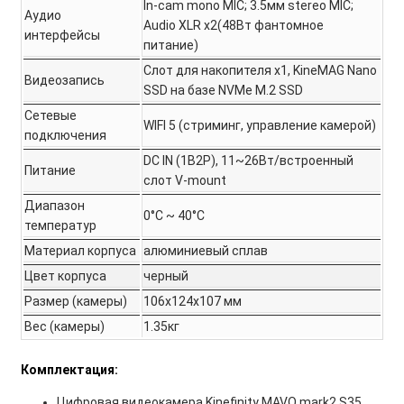
In-cam mono MIC; 3.5мм stereo MIC;
Аудио
Audio XLR x2(48Вт фантомное
интерфейсы
питание)
Слот для накопителя x1, KineMAG Nano
Видеозапись
SSD на базе NVMe M.2 SSD
Сетевые
WIFI 5 (стриминг, управление камерой)
подключения
DC IN (1B2P), 11~26Вт/встроенный
Питание
слот V-mount
Диапазон
0°C ~ 40°C
температур
Материал корпуса
алюминиевый сплав
Цвет корпуса
черный
Размер (камеры)
106x124x107 мм
Вес (камеры)
1.35кг
Комплектация:
Цифровая видеокамера Kinefinity MAVO mark2 S35