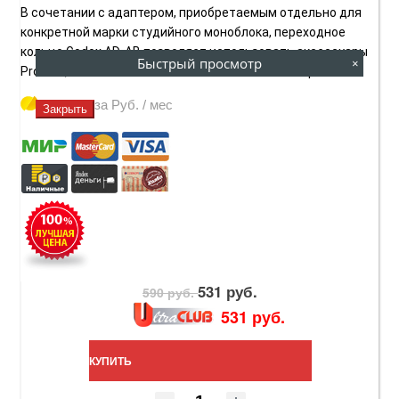
В сочетании с адаптером, приобретаемым отдельно для
конкретной марки студийного моноблока, переходное
кольцо Godox AD-AB позволяет использовать аксессуары
Быстрый просмотр
×
Profoto, Broncolor и Elinchrom на вспышке AD300pro.
Купить за
Руб. / мес
Закрыть
531 руб.
590 руб.
531 руб.
КУПИТЬ