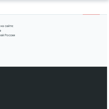
×
Войти
Поиск
на сайте:
о
Вход
сей России
Авторизуйтесь, если вы уже зарегистрированы в
нашем магазине.
Запомнить меня
Забыли пароль?