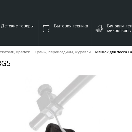
Детские товары
Бытовая техника
Бинокли, те
микроскопы
ржатели, крепеж
Краны, перекладины, журавли
Мешок для песка Fa
BG5