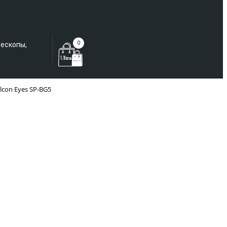
Еще не зарегистрированы?
0
лескопы,
lcon Eyes SP-BG5