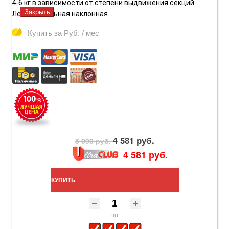
4-6 кг в зависимости от степени выдвижения секций.
Закрыть
Легкая стальная наклонная...
Купить за
Руб. / мес
4 581 руб.
5 090 руб.
4 581 руб.
КУПИТЬ
шт