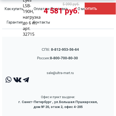
Eyes
5 090 руб.
LSB-
4 581 руб.
КУПИТЬ
Как купить
Оплата и Доставка
О магазине
190H,
нагрузка
до 6 кг,
Гарантия
Контакты
арт.
32715
СПб:
8-812-953-56-64
Россия:
8-800-700-80-30
sale@ultra-mart.ru
Офис и пункт выдачи:
г. Санкт-Петербург , ул.Большая Пушкарская,
дом № 20, этаж 2, офис 4-205