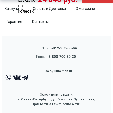
LSV-2700
на
Как купить
Оплата и Доставка
О магазине
колесах
Гарантия
Контакты
СПб:
8-812-953-56-64
Россия:
8-800-700-80-30
sale@ultra-mart.ru
Офис и пункт выдачи:
г. Санкт-Петербург , ул.Большая Пушкарская,
дом № 20, этаж 2, офис 4-205