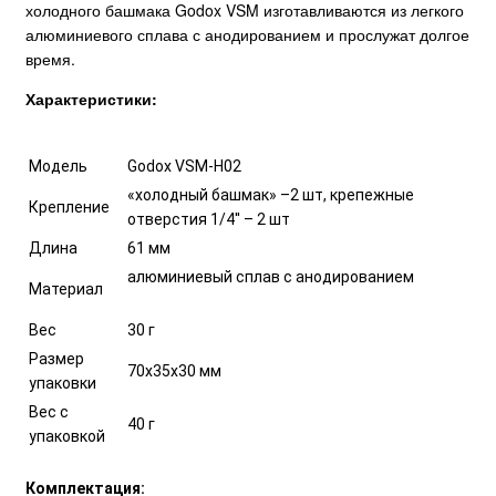
холодного башмака Godox VSM изготавливаются из легкого
алюминиевого сплава с анодированием и прослужат долгое
время.
Характеристики:
Модель
Godox VSM-H02
«холодный башмак» –2 шт, крепежные
Крепление
отверстия 1/4'' – 2 шт
Длина
61 мм
алюминиевый сплав с анодированием
Материал
Вес
30 г
Размер
70х35х30 мм
упаковки
Вес с
40 г
упаковкой
Комплектация: