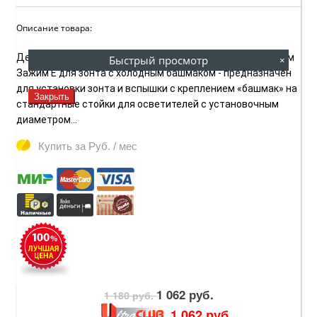
Описание товара:
Держатель Falcon Eyes E для зонта с холодным башмаком
Быстрый просмотр
×
Зажим Е для зонта с холодным башмаком - предназначен
для установки зонта и вспышки с креплением «башмак» на
Закрыть
стандартные стойки для осветителей с установочным
диаметром...
Купить за
Руб. / мес
1 062 руб.
1 180 руб.
1 062 руб.