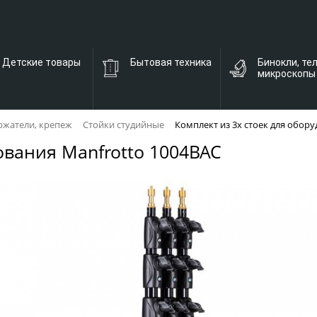
Детские товары
Бытовая техника
Бинокли, те
микроскопы
ржатели, крепеж
Стойки студийные
Комплект из 3х стоек для обор
ования Manfrotto 1004BAC