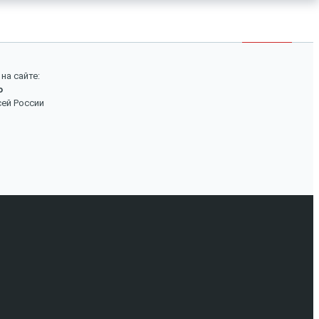
×
Войти
Поиск
на сайте:
о
Вход
сей России
Авторизуйтесь, если вы уже зарегистрированы в
нашем магазине.
Запомнить меня
Забыли пароль?