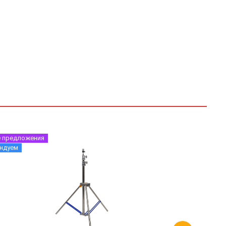
 предложения
ндуем