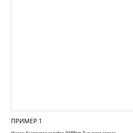
ПРИМЕР 1
Имеем боеприпас калибра 223Rem Тульского завода.