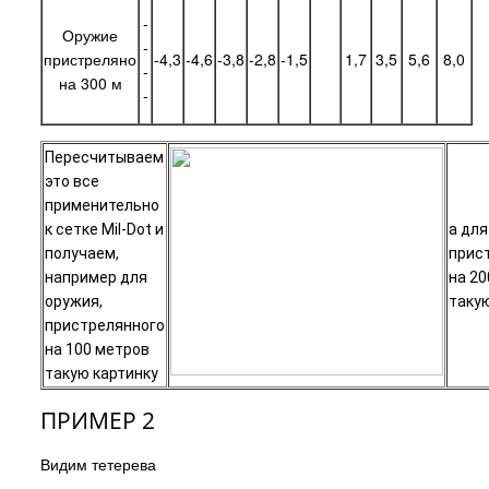
-
Оружие
-
пристреляно
-4,3
-4,6
-3,8
-2,8
-1,5
1,7
3,5
5,6
8,0
-
на 300 м
-
Пересчитываем
это все
применительно
к сетке Mil-Dot и
а для
получаем,
прис
например для
на 20
оружия,
таку
пристрелянного
на 100 метров
такую картинку
ПРИМЕР 2
Видим тетерева