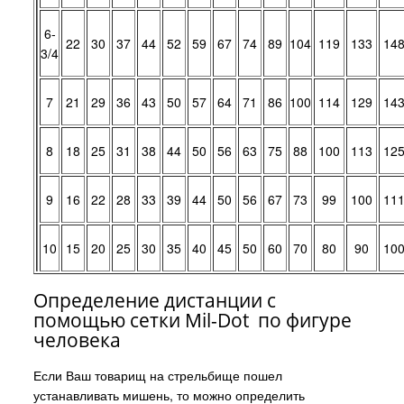
6-
22
30
37
44
52
59
67
74
89
104
119
133
14
3/4
7
21
29
36
43
50
57
64
71
86
100
114
129
14
8
18
25
31
38
44
50
56
63
75
88
100
113
12
9
16
22
28
33
39
44
50
56
67
73
99
100
11
10
15
20
25
30
35
40
45
50
60
70
80
90
10
Определение дистанции с
помощью сетки Mil-Dot по фигуре
человека
Если Ваш товарищ на стрельбище пошел
устанавливать мишень, то можно определить