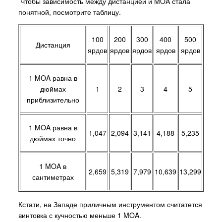
Чтобы зависимость между дистанцией и MOA стала
понятной, посмотрите таблицу.
100
200
300
400
500
Дистанция
ярдов
ярдов
ярдов
ярдов
ярдов
1 MOA равна в
дюймах
1
2
3
4
5
приблизительно
1 MOA равна в
1,047
2,094
3,141
4,188
5,235
дюймах точно
1 MOA в
2,659
5,319
7,979
10,639
13,299
сантиметрах
Кстати, на Западе приличным инструментом считатется
винтовка с кучностью меньше 1 MOA.