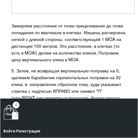
Замеряем расстояние от точки прицеливания до точки
попадания по вертикали в клетках. Мишень расчерчена
сеткой с длиной стороны, соответствующей 1 MOA на
дистанции 100 метров. Это расстояние, в клетках (то
есть в MOA!) делим на количество кликов. Получаем
цену вертикального клика в MOA.
5. Затем, не возвращая вертикальную поправку на 0,
щелкаем барабанчик горизонтальных поправок на 32
клика, в направлении обратном тому, куда указывает
стрелка с надписью ВПРАВО или символ "П"
(или RIGHT для импортных прицелов. Иногда просто
один символ R). Ствол относительно прицела
0
сдвинется влево.
Целимся в тот же нижний правый кружок.
Войти
Регистрация