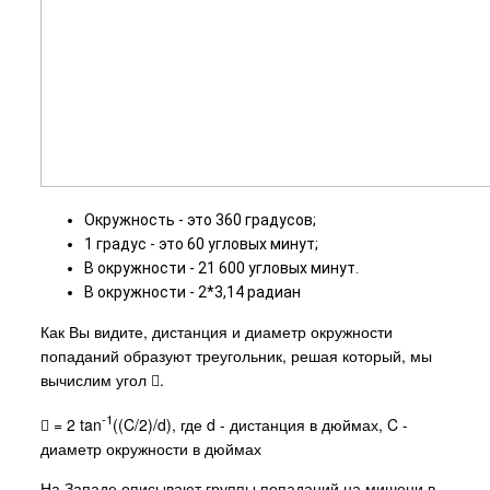
Окружность - это 360 градусов;
1 градус - это 60 угловых минут;
В окружности - 21 600 угловых минут.
В окружности - 2*3,14 радиан
Как Вы видите, дистанция и диаметр окружности
попаданий образуют треугольник, решая который, мы
вычислим угол .
-1
 = 2 tan
((C/2)/d), где d - дистанция в дюймах, C -
диаметр окружности в дюймах
На Западе описывают группы попаданий на мишени в