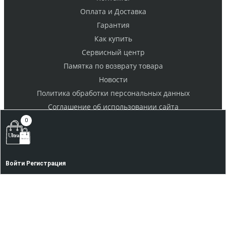
Оплата и Доставка
Гарантия
Как купить
Cервисный центр
Памятка по возврату товара
Новости
Политика обработки персональных данных
Cоглашение об использовании сайта
0
Фото и Видео техника
Пневматика, прицелы
Детские товары
Войти
Регистрация
Бытовая техника
Бинокли, телескопы, микроскопы
Прием заказов на сайте : круглосуточно.
Обработка заказов и режим работы офиса: