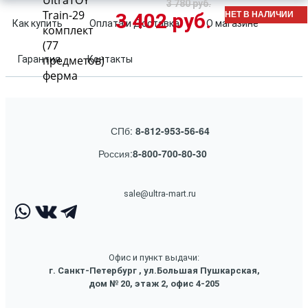
UltraTOY
3 780 руб.
Train-29
НЕТ В НАЛИЧИИ
3 402 руб.
Как купить
Оплата и Доставка
О магазине
комплект
(77
предметов)
Гарантия
Контакты
ферма
СПб:
8-812-953-56-64
Россия:
8-800-700-80-30
sale@ultra-mart.ru
Офис и пункт выдачи:
г. Санкт-Петербург , ул.Большая Пушкарская,
дом № 20, этаж 2, офис 4-205