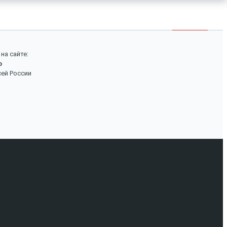
×
Войти
Поиск
на сайте:
о
Вход
сей России
Авторизуйтесь, если вы уже зарегистрированы в
нашем магазине.
Запомнить меня
Забыли пароль?