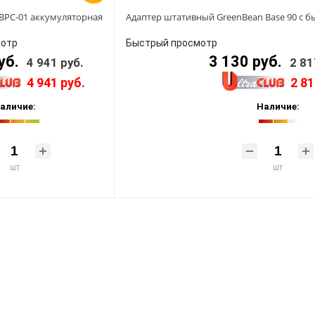
BPC-01 аккумуляторная
Адаптер штативный GreenBean Base 90 с
мотр
Быстрый просмотр
уб.
3 130 руб.
4 941 руб.
2 81
4 941 руб.
2 81
аличие:
Наличие:
шт
шт