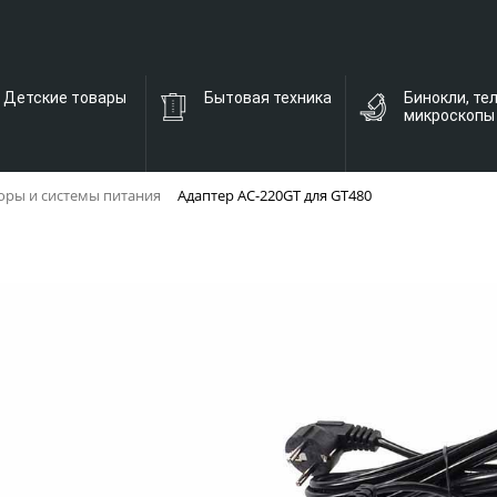
Детские товары
Бытовая техника
Бинокли, те
микроскопы
оры и системы питания
Адаптер AC-220GT для GT480