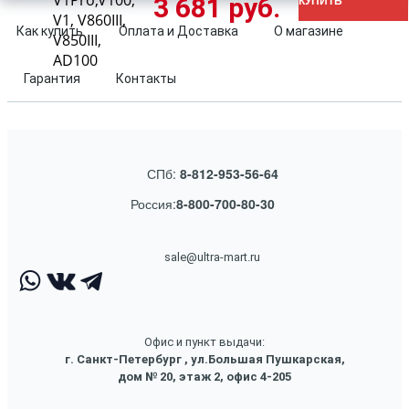
V1Pro,V100,
3 681 руб.
КУПИТЬ
V1, V860III,
Как купить
Оплата и Доставка
О магазине
V850III,
AD100
Гарантия
Контакты
СПб:
8-812-953-56-64
Россия:
8-800-700-80-30
sale@ultra-mart.ru
Офис и пункт выдачи:
г. Санкт-Петербург , ул.Большая Пушкарская,
дом № 20, этаж 2, офис 4-205