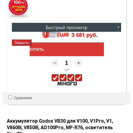
3 681 руб.
4 090 руб.
Быстрый просмотр
×
3 681 руб.
Закрыть
КУПИТЬ
шт
Сравнение
Аккумулятор Godox VB30 для V100, V1Pro, V1,
V860III, V850III, AD100Pro, MF-R76, осветитель