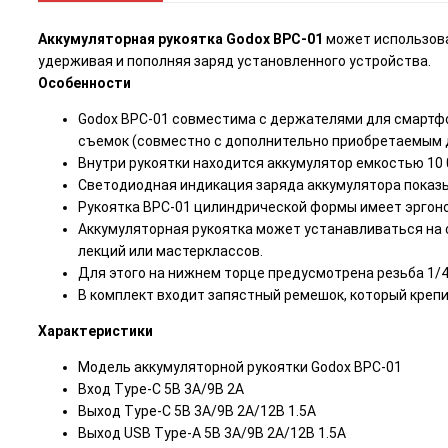
Аккумуляторная рукоятка Godox BPC-01
может использоват
удерживая и пополняя заряд установленного устройства.
Особенности
Godox BPC-01 совместима с держателями для смартфо
съемок (совместно с дополнительно приобретаемым 
Внутри рукоятки находится аккумулятор емкостью 10 
Светодиодная индикация заряда аккумулятора показы
Рукоятка BPC-01 цилиндрической формы имеет эргоном
Аккумуляторная рукоятка может устанавливаться на 
лекций или мастерклассов.
Для этого на нижнем торце предусмотрена резьба 1/4
В комплект входит запястный ремешок, который крепит
Характеристики
Модель аккумуляторной рукоятки Godox BPC-01
Вход Type-C 5В 3А/9В 2А
Выход Type-C 5В 3A/9В 2A/12В 1.5A
Выход USB Type-A 5В 3A/9В 2A/12В 1.5A