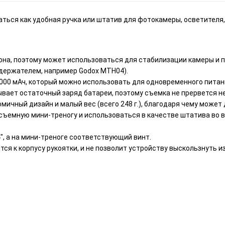
ься как удобная ручка или штатив для фотокамеры, осветителя, 
на, поэтому может использоваться для стабилизации камеры и 
держателем, например Godox MTH04).
000 мАч, который можно использовать для одновременного питани
вает остаточный заряд батареи, поэтому съемка не прервется н
ичный дизайн и малый вес (всего 248 г.), благодаря чему может 
съемную мини-треногу и использоваться в качестве штатива во 
", а на мини-треноге соответствующий винт.
ся к корпусу рукоятки, и не позволит устройству выскользнуть и