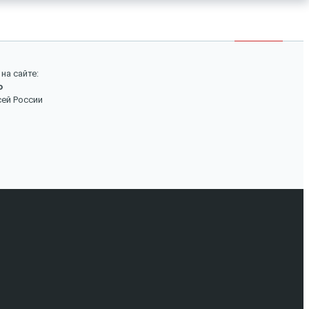
×
Войти
Поиск
на сайте:
о
Вход
сей России
Авторизуйтесь, если вы уже зарегистрированы в
нашем магазине.
Запомнить меня
Забыли пароль?