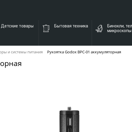
Детские товары
Бытовая техника
Бинокли, те
микроскопы
оры и системы питания
Рукоятка Godox BPC-01 аккумуляторная
торная