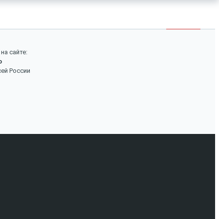
×
Войти
Поиск
на сайте:
о
Вход
сей России
Авторизуйтесь, если вы уже зарегистрированы в
нашем магазине.
Запомнить меня
Забыли пароль?