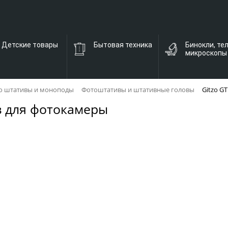
Детские товары
Бытовая техника
Бинокли, те
микроскопы
о штативы и моноподы
Фотоштативы и штативные головы
Gitzo G
в для фотокамеры