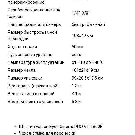
панорамирование
Резьбовое крепление для
1/4", 3/8"
камеры
Тип площадки для камеры
быстросъемная
Размер быстросъемной
108х49 мм
площадки
Ход площадки
50 мм
Пузырьковый уровень
есть
Температура эксплуатации
от –10 до +40˚С
Размер чехла
101х21х19 см
Размер упаковки
99х20.5х19.5 см
Вес головы (с рукояткой)
1.3 кг
Вес штатива с головой
4.1 кг
Все комплекта с упаковкой
5.3 кг
Штатив Falcon Eyes CinemaPRO VT-1800B
Чехол-сумка для переноски