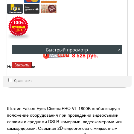
8 529 руб.
9 476 руб.
Быстрый просмотр
×
8 528 руб.
Закрыть
Нет в наличии
Сравнение
Штатив Falcon Eyes CinemaPRO VT-1800В стабилизирует
положение оборудования при проведении видеосъемки
легкими и средними DSLR-камерами, видеокамерами или
камкордерами. Съемная 2D-видеоголова с жидкостным