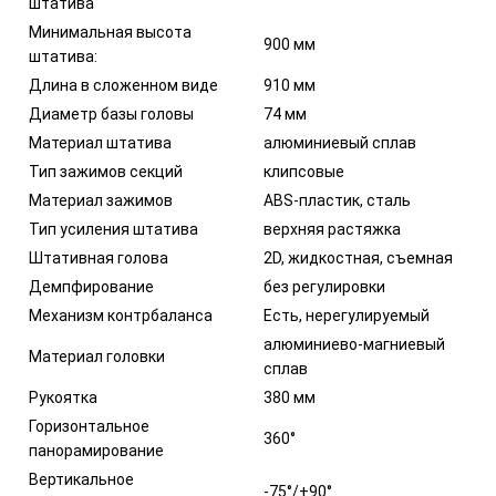
штатива
Минимальная высота
900 мм
штатива:
Длина в сложенном виде
910 мм
Диаметр базы головы
74 мм
Материал штатива
алюминиевый сплав
Тип зажимов секций
клипсовые
Материал зажимов
ABS-пластик, сталь
Тип усиления штатива
верхняя растяжка
Штативная голова
2D, жидкостная, съемная
Демпфирование
без регулировки
Механизм контрбаланса
Есть, нерегулируемый
алюминиево-магниевый
Материал головки
сплав
Рукоятка
380 мм
Горизонтальное
360°
панорамирование
Вертикальное
-75°/+90°