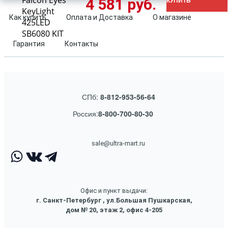
Falcon Eyes
4 581 руб.
КУПИТЬ
KeyLight
Как купить
Оплата и Доставка
О магазине
425LED
SB6080 KIT
Гарантия
Контакты
СПб:
8-812-953-56-64
Россия:
8-800-700-80-30
sale@ultra-mart.ru
Офис и пункт выдачи:
г. Санкт-Петербург , ул.Большая Пушкарская,
дом № 20, этаж 2, офис 4-205