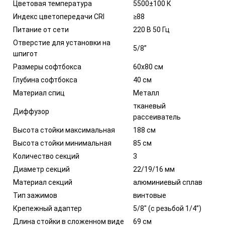
Цветовая температура
5500±100 К
Индекс цветопередачи CRI
≥88
Питание от сети
220 В 50 Гц
Отверстие для установки на
5/8”
шпигот
Размеры софтбокса
60х80 см
Глубина софтбокса
40 см
Материал спиц
Металл
тканевый
Диффузор
рассеиватель
Высота стойки максимальная
188 см
Высота стойки минимальная
85 см
Количество секций
3
Диаметр секций
22/19/16 мм
Материал секций
алюминиевый сплав
Тип зажимов
винтовые
Крепежный адаптер
5/8" (с резьбой 1/4”)
Длина стойки в сложенном виде
69 см