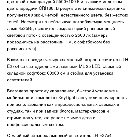
цветовой температурой 5500±100 К и высоким индексом
цветопередачи CRI≥88. В результате снимаемая картинка
получается яркой, четкой, естественного цвета, без жестких
теней. Несмотря на небольшую потребляемую мощность
ламп 4х25Вт, осветитель выдает яркий равномерный
световой поток с освещенностью 2500 лк (замеры
проводились на расстоянии 1 м, с софтбоксом без
рассеивателя).
В комплект входит четырехламповый патрон-осветитель LH-
E27х4 со светодиодными лампами ML-25 LED, съемный
складной софтбокс 60х80 см и стойка для установки
осветителей.
Благодаря простому управлению, быстрой установке и
мобильности, комплекты KeyLight заслужили популярность
при использовании как в профессиональных съемках в
студиях, так и при записи блогов, мастерклассов и
стримингов у тех, кто ранее не имел дело с
профессиональным светом.
Студийный четырехламповый осветитель LH-E27х4