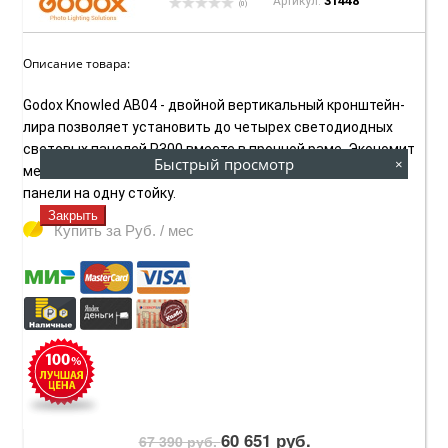
31448
Артикул:
(0)
Описание товара:
Godox Knowled AB04 - двойной вертикальный кронштейн-
лира позволяет установить до четырех светодиодных
световых панелей P300 вместе в прочной раме. Экономит
Быстрый просмотр
×
место на съемочной площадке, позволяя устанавливать
панели на одну стойку.
Закрыть
Купить за
Руб. / мес
60 651 руб.
67 390 руб.