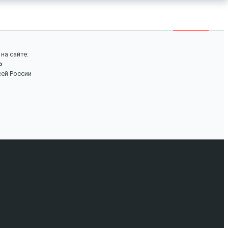
×
Войти
Поиск
на сайте:
о
Вход
сей России
Авторизуйтесь, если вы уже зарегистрированы в
нашем магазине.
Запомнить меня
Забыли пароль?