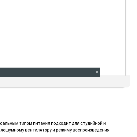
×
рсальным типом питания подходит для студийной и
малошумному вентилятору и режиму воспроизведения