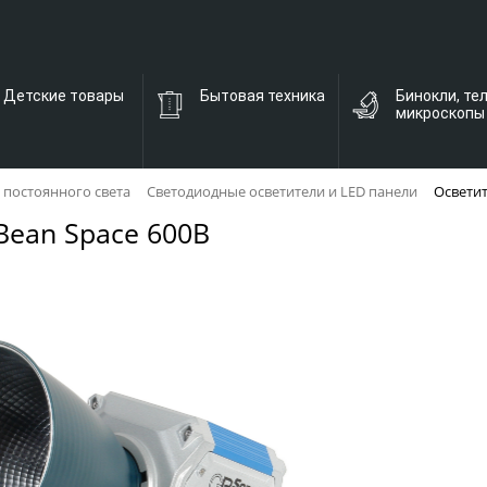
Детские товары
Бытовая техника
Бинокли, те
микроскопы
 постоянного света
Светодиодные осветители и LED панели
Осветит
Bean Space 600B