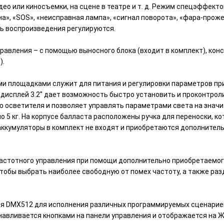
о или киносъемки, на сцене в театре и т. д. Режим спецэффекто
, «SOS», «неисправная лампа», «сигнал поворота», «фара-прожек
ь воспроизведения регулируются.
авления – с помощью выносного блока (входит в комплект), кон
).
ми площадками служит для питания и регулировки параметров пр
дисплей 3.2'' дает возможность быстро установить и проконтро
ю осветителя и позволяет управлять параметрами света на значит
ло 5 кг. На корпусе балласта расположены ручка для переноски, 
аккумуляторы в комплект не входят и приобретаются дополнител
астотного управления при помощи дополнительно приобретаемого
чтобы выбрать наиболее свободную от помех частоту, а также ра
ия DMX512 для исполнения различных программируемых сценарие
авливается кнопками на панели управления и отображается на Ж