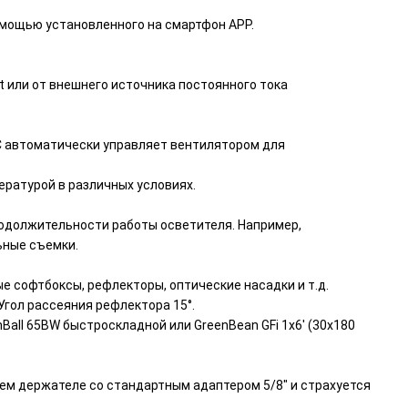
омощью установленного на смартфон APP.
t или от внешнего источника постоянного тока
 автоматически управляет вентилятором для
ературой в различных условиях.
родолжительности работы осветителя. Например,
ьные съемки.
софтбоксы, рефлекторы, оптические насадки и т.д.
гол рассеяния рефлектора 15°.
ll 65BW быстроскладной или GreenBean GFi 1х6' (30х180
ем держателе со стандартным адаптером 5/8" и страхуется