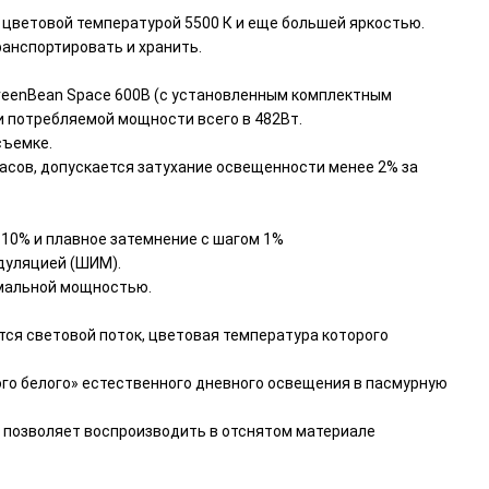
цветовой температурой 5500 К и еще большей яркостью.
анспортировать и хранить.
reenBean Space 600B (с установленным комплектным
и потребляемой мощности всего в 482Вт.
съемке.
сов, допускается затухание освещенности менее 2% за
 10% и плавное затемнение с шагом 1%
дуляцией (ШИМ).
имальной мощностью.
ся световой поток, цветовая температура которого
ого белого» естественного дневного освещения в пасмурную
о позволяет воспроизводить в отснятом материале