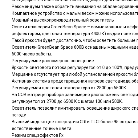
Рекомендуем также обратить внимания на сбалансированны
Компактное устройство с малым весом можно использовать
Мощный и высокопроизводительный осветитель
Осветители серии GreenBean Space – самые мощные и эффе
рефлектором, цветовая температура 4400 К) выдает светов
Такой яркости будет достаточно, чтобы осветить большие 
Осветители GreenBean Space 600B оснащены мощными надеж
6000 часов работы.
Регулируемое равномерное освещение
Яркость светового потока регулируется от 0 до 100%, пред
Мерцание отсутствует при любой установленной яркости б
Активная система предотвращения нагрева светодиода об
Регулируемая цветовая температура от 2800 до 6500K
На COB матрице прибора равномерно расположены светодиод
регулируется от 2700 до 6500 K с шагом 100 или 500К.
Осветитель позволит имитировать освещение широкого спек
погоду.
Высокий индекс цветопередачи CRI и TLCI более 95 сохран
естественные точные цвета.
Режим спецэффектов Fx