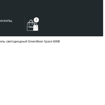
Еще не зарегистрированы?
0
лескопы,
ель cветодиодный GreenBean Space 600B