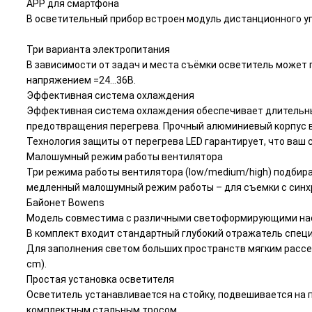
APP для смартфона
В осветительный прибор встроен модуль дистанционного уп
Три варианта электропитания
В зависимости от задач и места съёмки осветитель может п
напряжением =24…36В.
Эффективная система охлаждения
Эффективная система охлаждения обеспечивает длительны
предотвращения перегрева. Прочный алюминиевый корпус 
Технология защиты от перегрева LED гарантирует, что ваш 
Малошумный режим работы вентилятора
Три режима работы вентилятора (low/medium/high) подбир
медленный малошумный режим работы – для съемки с синхр
Байонет Bowens
Модель совместима с различными светоформирующими насад
В комплект входит стандартный глубокий отражатель специ
Для заполнения светом больших пространств мягким рассея
cm).
Простая установка осветителя
Осветитель устанавливается на стойку, подвешивается на 
комплектным стальным тросом.