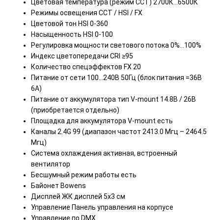
Цветовая температура (режим CCT) 2700К…6500К
Режимы освещения CCT / HSI / FX
Цветовой тон HSI 0-360
Насыщенность HSI 0-100
Регулировка мощности светового потока 0%...100%
Индекс цветопередачи CRI ≥95
Количество спецэффектов FX 20
Питание от сети 100…240В 50Гц (блок питания =36В
6А)
Питание от аккумулятора тип V-mount 14.8B / 26В
(приобретается отдельно)
Площадка для аккумулятора V-mount есть
Каналы 2.4G 99 (диапазон частот 2413.0 Мгц – 2464.5
Мгц)
Система охлаждения активная, встроенный
вентилятор
Бесшумный режим работы есть
Байонет Bowens
Дисплей ЖК дисплей 5х3 см
Управление Панель управления на корпусе
Управление по DMX