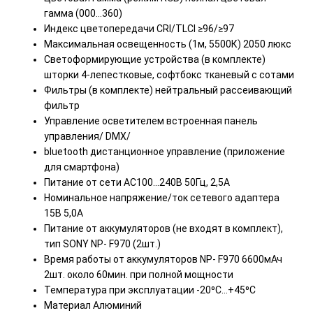
гамма (000…360)
Индекс цветопередачи CRI/TLCI ≥96/≥97
Максимальная освещенность (1м, 5500К) 2050 люкс
Светоформирующие устройства (в комплекте)
шторки 4-лепестковые, софтбокс тканевый с сотами
Фильтры (в комплекте) нейтральный рассеивающий
фильтр
Управление осветителем встроенная панель
управления/ DMX/
bluetooth дистанционное управление (приложение
для смартфона)
Питание от сети AC100…240В 50Гц, 2,5А
Номинальное напряжение/ток сетевого адаптера
15В 5,0А
Питание от аккумуляторов (не входят в комплект),
тип SONY NP- F970 (2шт.)
Время работы от аккумуляторов NP- F970 6600мАч
2шт. около 60мин. при полной мощности
Температура при эксплуатации -20⁰С…+45⁰С
Материал Алюминий