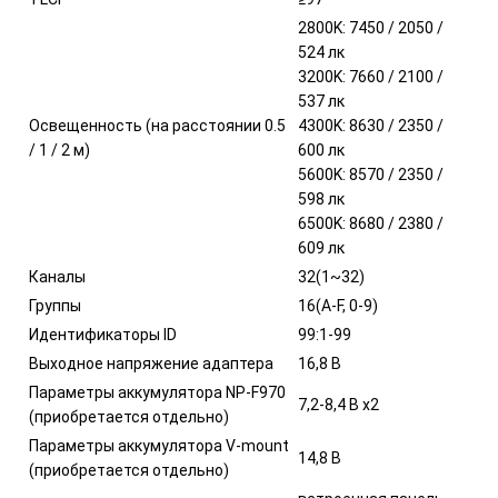
2800K: 7450 / 2050 /
524 лк
3200K: 7660 / 2100 /
537 лк
Освещенность (на расстоянии 0.5
4300K: 8630 / 2350 /
/ 1 / 2 м)
600 лк
5600K: 8570 / 2350 /
598 лк
6500K: 8680 / 2380 /
609 лк
Каналы
32(1~32)
Группы
16(A-F, 0-9)
Идентификаторы ID
99:1-99
Выходное напряжение адаптера
16,8 В
Параметры аккумулятора NP-F970
7,2-8,4 В х2
(приобретается отдельно)
Параметры аккумулятора V-mount
14,8 В
(приобретается отдельно)