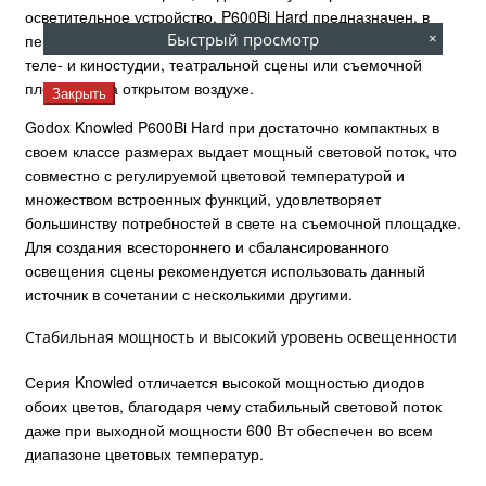
осветительное устройство. P600Bi Hard предназначен, в
Быстрый просмотр
первую очередь, для освещения обширных пространств:
×
теле- и киностудии, театральной сцены или съемочной
площадки на открытом воздухе.
Закрыть
Godox Knowled P600Bi Hard при достаточно компактных в
своем классе размерах выдает мощный световой поток, что
совместно с регулируемой цветовой температурой и
множеством встроенных функций, удовлетворяет
большинству потребностей в свете на съемочной площадке.
Для создания всестороннего и сбалансированного
освещения сцены рекомендуется использовать данный
источник в сочетании с несколькими другими.
Стабильная мощность и высокий уровень освещенности
Серия Knowled отличается высокой мощностью диодов
обоих цветов, благодаря чему стабильный световой поток
даже при выходной мощности 600 Вт обеспечен во всем
диапазоне цветовых температур.