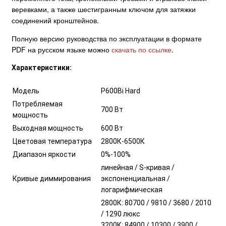
веревками, а также шестигранным ключом для затяжки
соединений кронштейнов.
Полную версию руководства по эксплуатации в формате
PDF на русском языке можно
скачать по ссылке
.
Характеристики:
Модель
P600Bi Hard
Потребляемая
700 Вт
мощность
Выходная мощность
600 Вт
Цветовая температура
2800К-6500К
Диапазон яркости
0%-100%
линейная / S-кривая /
Кривые диммирования
экспоненциальная /
логарифмическая
2800К: 80700 / 9810 / 3680 / 2010
/ 1290 люкс
3200К: 84900 / 10300 / 3900 /