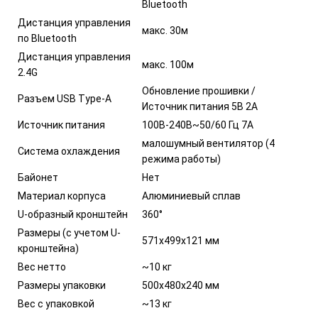
Bluetooth
Дистанция управления
макс. 30м
по Bluetooth
Дистанция управления
макс. 100м
2.4G
Обновление прошивки /
Разъем USB Type-A
Источник питания 5В 2А
Источник питания
100В-240В~50/60 Гц 7А
малошумный вентилятор (4
Система охлаждения
режима работы)
Байонет
Нет
Материал корпуса
Алюминиевый сплав
U-образный кронштейн
360°
Размеры (с учетом U-
571х499х121 мм
кронштейна)
Вес нетто
~10 кг
Размеры упаковки
500х480х240 мм
Вес с упаковкой
~13 кг