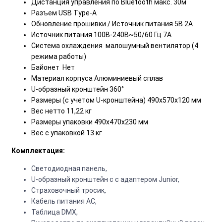
Дистанция управления по Bluetooth макс. 30м
Разъем USB Type-A
Обновление прошивки / Источник питания 5В 2А
Источник питания 100В-240В~50/60 Гц 7А
Система охлаждения малошумный вентилятор (4
режима работы)
Байонет Нет
Материал корпуса Алюминиевый сплав
U-образный кронштейн 360°
Размеры (с учетом U-кронштейна) 490х570х120 мм
Вес нетто 11,22 кг
Размеры упаковки 490х470х230 мм
Вес с упаковкой 13 кг
Комплектация:
Светодиодная панель,
U-образный кронштейн c с адаптером Junior,
Страховочный тросик,
Кабель питания АС,
Таблица DMX,