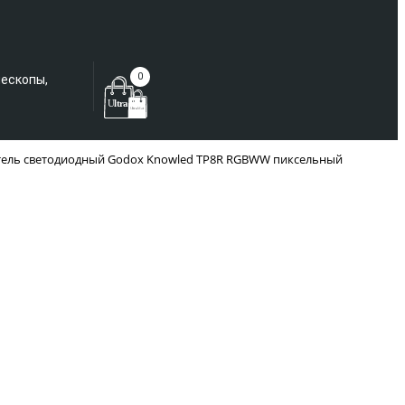
Еще не зарегистрированы?
0
лескопы,
тель светодиодный Godox Knowled TP8R RGBWW пиксельный