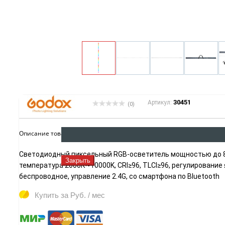
30451
Артикул:
(0)
Описание товара:
Светодиодный пиксельный RGB-осветитель мощностью до 83
Закрыть
температура 2000К~10000K, CRI≥96, TLCI≥96, регулировани
беспроводное, управление 2.4G, со смартфона по Bluetooth
Купить за
Руб. / мес