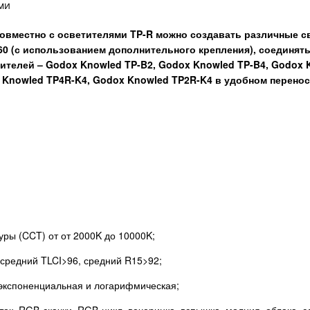
ми
овместно с осветителями TP-R можно создавать различные с
60
(с использованием дополнительного крепления), соединят
тителей –
Godox Knowled TP-B2
,
Godox Knowled TP-B4
,
Godox 
 Knowled TP4R-K4
,
Godox Knowled TP2R-K4
в удобном перенос
ры (CCT) от от 2000K до 10000K;
 средний TLCI>96, средний R15>92;
экспоненциальная и логарифмическая;
к, RGB-скачки, RGB-цикл, вечеринка, вспышка, молния, облака, с