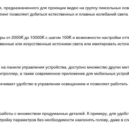
 предназначенного для проекции видео на группу пиксельных осв
инг позволяет добиться естественных и плавных колебаний света
ы
ры от 2000K до 10000K с шагом 100K и возможности настройки отте
твенные или искусственные источники света или имитировать источ
на панели управления устройства, доступно множество других ме
роллер, а также современное приложение для мобильных устройст
чивает удобство в управлении освещением и позволяет работать
работы с множеством продуманных деталей. К примеру, для удобс
стройку параметров без необходимости наклонять голову, даже в с