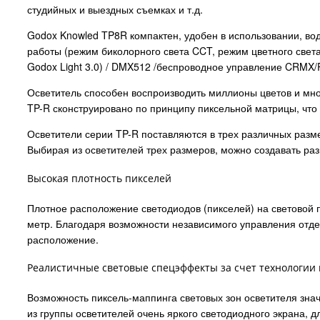
студийных и выездных съемках и т.д.
Godox Knowled TP8R компактен, удобен в использовании, вод
работы (режим биколорного света CCT, режим цветного свет
Godox Light 3.0) / DMX512 /беспроводное управление CRMX
Осветитель способен воспроизводить миллионы цветов и мно
TP-R сконструировано по принципу пиксельной матрицы, чт
Осветители серии TP-R поставляются в трех различных разм
Выбирая из осветителей трех размеров, можно создавать ра
Высокая плотность пикселей
Плотное расположение светодиодов (пикселей) на световой
метр. Благодаря возможности независимого управления отде
расположение.
Реалистичные световые спецэффекты за счет технологии
Возможность пиксель-маппинга световых зон осветителя зн
из группы осветителей очень яркого светодиодного экрана,