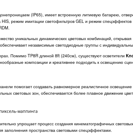
онепроницаем (IP65), имеет встроенную литиевую батарею, отверс
а HIS, режим имитации светофильтров GEL и режим спецэффектов 
/RDM.
жество уникальных динамических цветовых комбинаций, открывая 
о обеспечивает независимые светодиодные группы с индивидуальн
ерах. Помимо TP8R длиной 8ft (240см), существуют осветители
Kn
знообразные композиции и креативнее подходить к освещению сце
 панели помогает создавать равномерное реалистичное освещение 
льных световых зон, обеспечивается более плавное движение цве
 пиксель-маппинга
ачительно упрощает процесс создания кинематографичных световых
 для заполнения пространства световыми спецэффектами.