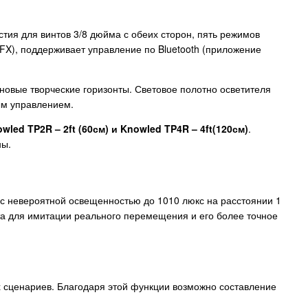
тия для винтов 3/8 дюйма с обеих сторон, пять режимов
FX), поддерживает управление по Bluetooth (приложение
новые творческие горизонты. Световое полотно осветителя
ым управлением.
owled TP2R
– 2ft (60см) и
Knowled TP4R
– 4ft(120см)
.
ны.
с невероятной освещенностью до 1010 люкс на расстоянии 1
та для имитации реального перемещения и его более точное
 сценариев. Благодаря этой функции возможно составление