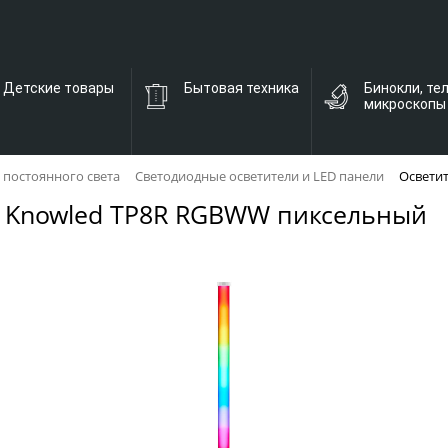
Детские товары
Бытовая техника
Бинокли, те
микроскопы
 постоянного света
Светодиодные осветители и LED панели
Освети
x Knowled TP8R RGBWW пиксельный