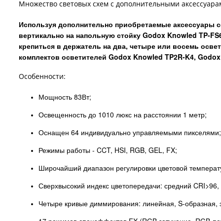
Множество световых схем с дополнительными аксессуара
Используя дополнительно приобретаемые аксессуары с
вертикально на напольную стойку
Godox Knowled TP-FS
крепиться в держатель на два, четыре или восемь осве
комплектов осветителей
Godox Knowled TP2R-K4
,
Godox
Особенности:
Мощность 83Вт;
Освещенность до 1010 люкс на расстоянии 1 метр;
Оснащен 64 индивидуально управляемыми пикселями;
Режимы работы - CCT, HSI, RGB, GEL, FX;
Широчайший диапазон регулировки цветовой температу
Сверхвысокий индекс цветопередачи: средний CRI>96,
Четыре кривые диммирования: линейная, S-образная, 
17 режимов спецэффектов FX (RGB затухание, RGB-пото