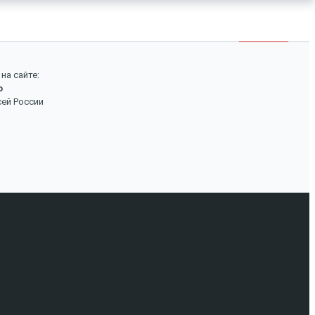
×
Войти
Поиск
на сайте:
о
Вход
сей России
Авторизуйтесь, если вы уже зарегистрированы в
нашем магазине.
Запомнить меня
Забыли пароль?