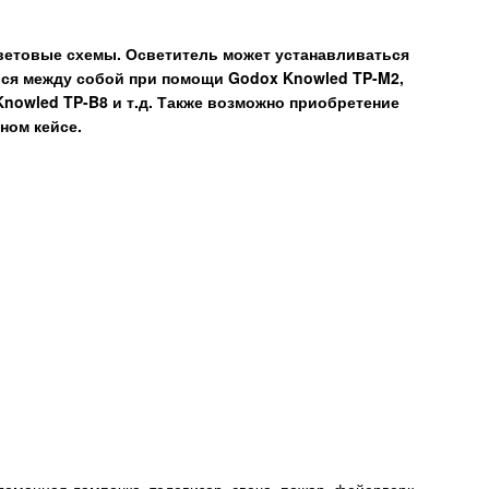
ветовые схемы. Осветитель может устанавливаться
ься между собой при помощи
Godox Knowled TP-M2
,
Knowled TP-B8
и т.д. Также возможно приобретение
ном кейсе.
ломанная лампочка, телевизор, свеча, пожар, фейерверк,