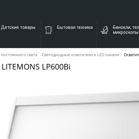
Детские товары
Бытовая техника
Бинокли, те
микроскопы
 постоянного света
Светодиодные осветители и LED панели
Освети
 LITEMONS LP600Bi