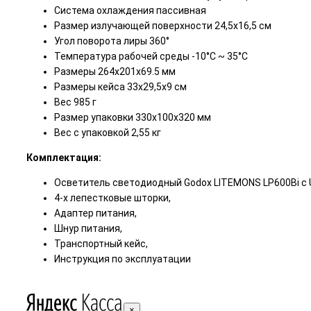
Система охлаждения пассивная
Размер излучающей поверхности 24,5х16,5 см
Угол поворота лиры 360°
Температура рабочей среды -10°C ~ 35°C
Размеры 264х201х69.5 мм
Размеры кейса 33х29,5х9 см
Вес 985 г
Размер упаковки 330х100х320 мм
Вес с упаковкой 2,55 кг
Комплектация:
Осветитель светодиодный Godox LITEMONS LP600Bi с 
4-х лепестковые шторки,
Адаптер питания,
Шнур питания,
Транспортный кейс,
Инструкция по эксплуатации
×