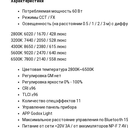
Характеристики
Потребляемая мощность 60 Вт
Режимы CCT / FX
Освещенность (на расстоянии 0.5 / 1 / 2 / 3 м) с диф
2800K: 6020 / 1670 / 428 люкс
3200K: 7440 / 2050 / 528 люкс
4300K: 8650 / 2380 / 615 люкс
5600K: 9020 / 2470 / 640 люкс
6500K: 7800 / 2140 / 558 люкс
Цветовая температура 2800K~6500K
Регулировка GM нет
Регулировка яркости 0% - 100%
CRI ≥96
TLCI ≥96
Количество спецэффектов 11
Управление панель прибора
APP Godox Light
Максимальное расстояние управления по Bluetooth 15
Питание от сети =20V 3А / от аккумуляторов NP-F 7.4