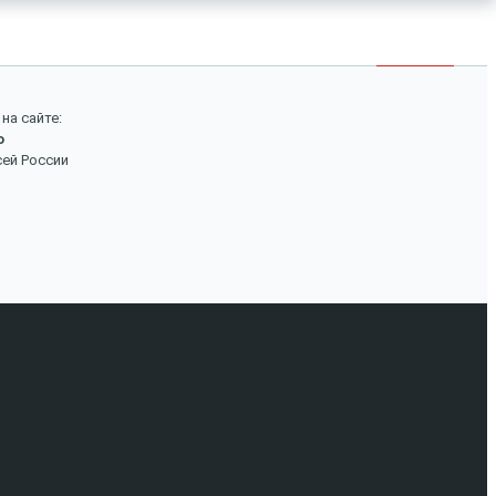
×
Войти
Поиск
на сайте:
о
Вход
сей России
Авторизуйтесь, если вы уже зарегистрированы в
нашем магазине.
Запомнить меня
Забыли пароль?