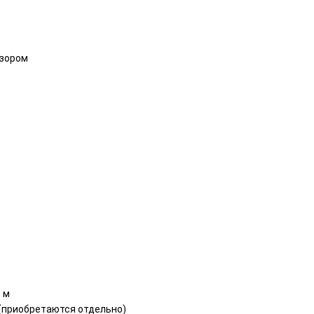
фузором
 м
V (приобретаются отдельно)