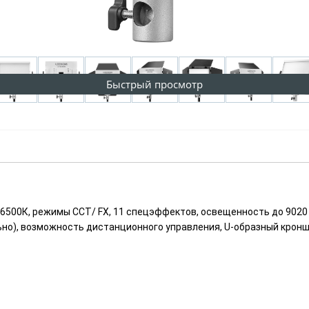
Быстрый просмотр
500К, режимы CCT/ FX, 11 спецэффектов, освещенность до 9020 лк
но), возможность дистанционного управления, U-образный кронште