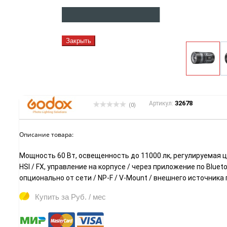
Закрыть
32678
Артикул:
(0)
Описание товара:
Мощность 60 Вт, освещенность до 11000 лк, регулируемая ц
HSI / FX, управление на корпусе / через приложение по Blue
опционально от сети / NP-F / V-Mount / внешнего источника
Купить за
Руб. / мес