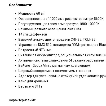
Особенности:
Мощность 60 Вт
Освещенность до 11000 лк с рефлектором при 5600К
Регулируемая цветовая температура 1800-10000К
Режимы цветного освещения RGB / HSI
14 спецэффектов
Высокий индекс цветопередачи CRI≈95, TCLI≈95
Управление DMX 512, поддержка RDM протокола / Blu
Встроенный NFC-чип
Питание от аккумулятора, опционально от сети, внешн
Активная система охлаждения (4 режима работы вен
Байонет Godox Mini с магнитным креплением
Широкий ассортимент совместимых насадок
Адаптер для установки на стойку или удержание в рук
Кейс для хранения
Вес всего 311 г
Характеристики: