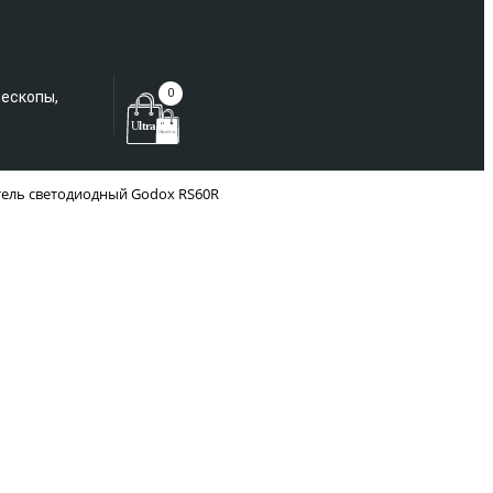
Еще не зарегистрированы?
0
лескопы,
тель светодиодный Godox RS60R