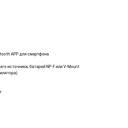
etooth APP для смартфона
его источника, батарей NP-F или V-Mount
тилятора)
е