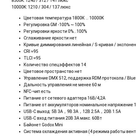
8500K: 1240 / 312 / 141 люкс
10000K: 1210 / 304 / 137 люкс
Цветовая температура 1800К … 10000K
Регулировка GM -100% ~ 100%
Регулировки яркости 0%...100%
Сглаживание яркости нет
Кривые диммирования линейная / S-кривая / экспоне
CRI ≈95
TLCI ≈95
Количество спецэффектов 14
Цветовое пространство нет
Управление DMX 512, поддержка RDM протокола / Blu
Дальность управления не менее 60 м
NFC-чип есть
Питание от сетевого адаптера 16В/4,2А
Питание от аккумуляторов номинальное напряжение 1
USB-C выход: 5В 3A，9В 3A，12В 2.5A，20В 1.5A
USB-C вход питания 20В 3А макс. 60Вт
Байонет Godox Mini
Система охлаждения активная (4 режима работы вен