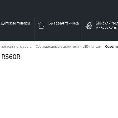
Детские товары
Бытовая техника
Бинокли, те
микроскопы
 постоянного света
Светодиодные осветители и LED панели
Освети
 RS60R