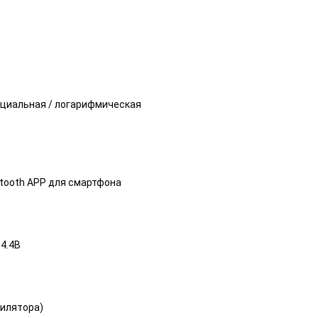
нциальная / логарифмическая
etooth APP для смартфона
4.4В
тилятора)