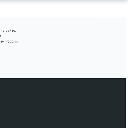
×
Войти
Поиск
на сайте:
о
Вход
сей России
Авторизуйтесь, если вы уже зарегистрированы в
нашем магазине.
Запомнить меня
Забыли пароль?