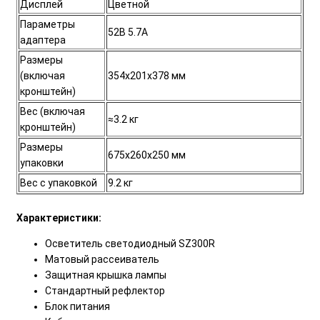
Дисплей
Цветной
Параметры
52В 5.7А
адаптера
Размеры
(включая
354х201х378 мм
кронштейн)
Вес (включая
≈3.2 кг
кронштейн)
Размеры
675х260х250 мм
упаковки
Вес с упаковкой
9.2 кг
Характеристики:
Осветитель светодиодный SZ300R
Матовый рассеиватель
Защитная крышка лампы
Стандартный рефлектор
Блок питания