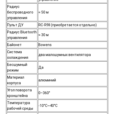
Радиус
беспроводного
≈ 50 м
управления
Пульт ДУ
RC-R9II (приобретается отдельно)
Радиус Bluetooth
≈ 30 м
управления
Байонет
Bowens
Система
два малошумных вентилятора
охлаждения
Бесшумный
Да
режим
Материал
алюминий
корпуса
Угол поворота
0–360°
кронштейна
Температура
-10°C~40°C
рабочей среды