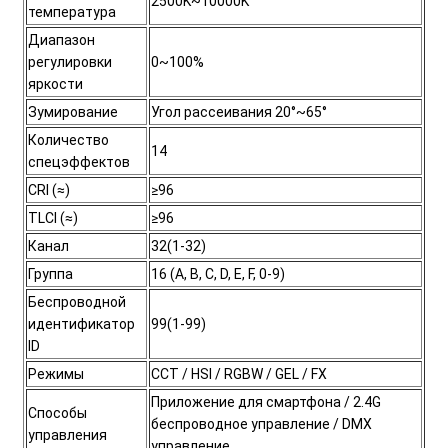
2500K~10000K
температура
Диапазон
регулировки
0~100%
яркости
Зумирование
Угол рассеивания 20°~65°
Количество
14
спецэффектов
CRI (≈)
≥96
TLCI (≈)
≥96
Канал
32(1-32)
Группа
16 (A, B, C, D, E, F, 0-9)
Беспроводной
идентификатор
99(1-99)
ID
Режимы
CCT / HSI / RGBW / GEL / FX
Приложение для смартфона / 2.4G
Способы
беспроводное управление / DMX
управления
управление